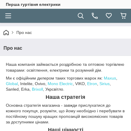
Перша гуртівня електрики
Про нас
Про нас
Наша компанія займається роздрібною та оптовою торгівлею
товарами: освітлення, електрики та розумний дім.
Ми є офіційним дилером таких торгових марок як:
Maxus
,
Global
, Intelite, Ovivo,
Mono Electric
, VIKO,
Etron
,
Sirius
,
Sanled, Erka,
Brixoll
, Укрсвітло.
Наша стратегія
Основна стратегія магазина - завжди прислухатися до
кожного покупця, розуміти, що йому необхідно і перебувати в
постійному пошуку кращих пропозицій високоякісних товарів
за доступними цінами.
Наші цінності