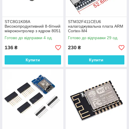
STC8G1K08A
STM32F411CEU6
Високопродуктивний 8-бітний
налагоджувальна плата ARM
мікроконтролер з ядром 8051
Cortex-M4
Готово до відправки 4 од.
Готово до відправки 29 од.
136
230
₴
₴
Купити
Купити