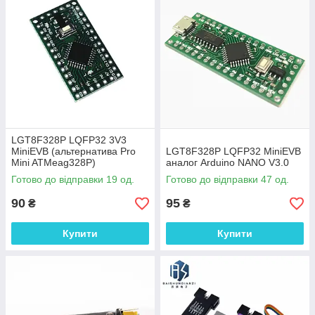
LGT8F328P LQFP32 3V3
MiniEVB (альтернатива Pro
LGT8F328P LQFP32 MiniEVB
Mini ATMeag328P)
аналог Arduino NANO V3.0
налагоджувальна плата
Готово до відправки 19 од.
Готово до відправки 47 од.
90
95
₴
₴
Купити
Купити