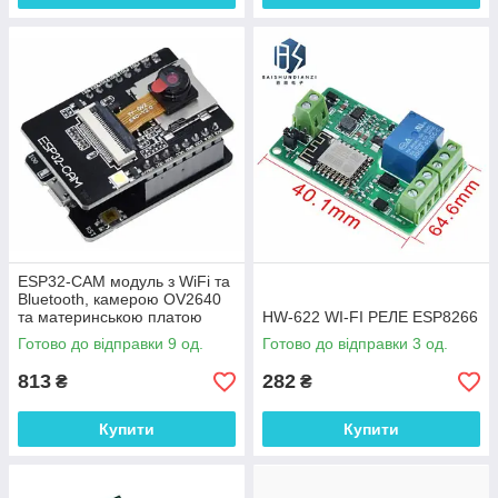
ESP32-CAM модуль з WiFi та
Bluetooth, камерою OV2640
та материнською платою
HW-622 WI-FI РЕЛЕ ESP8266
Готово до відправки 9 од.
Готово до відправки 3 од.
813
282
₴
₴
Купити
Купити