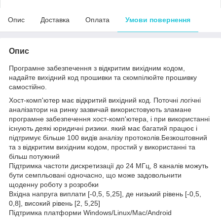
Опис
Доставка
Оплата
Умови повернення
Опис
Програмне забезпечення з відкритим вихідним кодом,
надайте вихідний код прошивки та скомпілюйте прошивку
самостійно.
Хост-комп'ютер має відкритий вихідний код. Поточні логічні
аналізатори на ринку зазвичай використовують зламане
програмне забезпечення хост-комп'ютера, і при використанні
існують деякі юридичні ризики. який має багатий працює і
підтримує більше 100 видів аналізу протоколів.Безкоштовний
та з відкритим вихідним кодом, простий у використанні та
більш потужний
Підтримка частоти дискретизації до 24 МГц, 8 каналів можуть
бути семпльовані одночасно, що може задовольнити
щоденну роботу з розробки
Вхідна напруга виплати [-0,5, 5,25], де низький рівень [-0,5,
0,8], високий рівень [2, 5,25]
Підтримка платформи Windows/Linux/Mac/Android