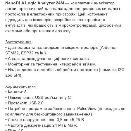
NanoDLA Logic Analyzer 24M
— компактний аналізатор
логіки, призначений для налагодження цифрових сигналів і
протоколів в електронних пристроях. Цей інструмент
підходить для інженерів, розробників електроніки та
ентузіастів, які працюють із мікроконтролерами, цифровими
схемами або протоколами зв'язку.
Застосування
• Діагностика та налагодження мікроконтролерів (Arduino,
STM32, ESP32 та ін.).
• Аналіз та декодування цифрових сигналів.
• Моніторинг та тестування інтерфейсів зв'язку.
• Налагодження нестабільної роботи протоколів (помилки I2C
або SPI).
Характеристики
• Канали: 8
• Підключення: USB-роз'єм типу C
• Протокол: USB 2.0
• Потрібне програмне забезпечення: PulseView (не входить до
комплекту для безкоштовного завантаження)
• Логічне напруження: від -0,5 до +5,25 В.
• Частота дискретизації: 24 МГц Макс.
• Піни: 10