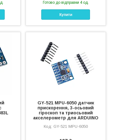
д.
Готово до відправки 4 од.
Купити
ий
GY-521 MPU-6050 датчик
с
прискорення, 3-осьовий
883L
гіроскоп та триосьовий
акселерометр для ARDUINO
GY-521 MPU-6050