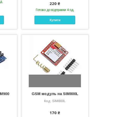
д.
220 ₴
Готово до відправки 4 од.
Купити
M900
GSM модуль на SIM800L
SIM800L
170 ₴