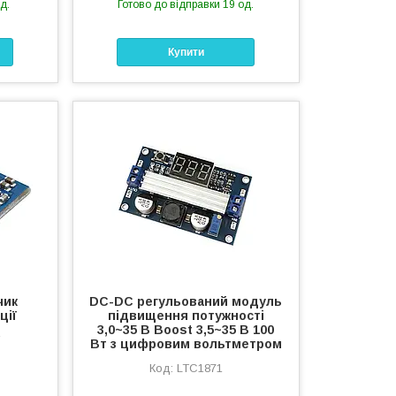
д.
Готово до відправки 19 од.
Купити
чик
DC-DC регульований модуль
ції
підвищення потужності
3,0~35 В Boost 3,5~35 В 100
F
Вт з цифровим вольтметром
LTC1871