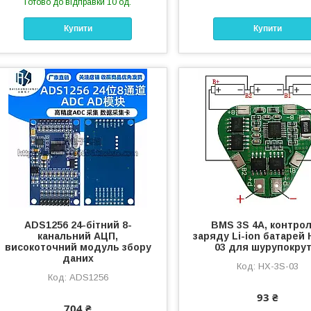
Готово до відправки 10 од.
Купити
Купити
ADS1256 24-бітний 8-
BMS 3S 4A, контро
канальний АЦП,
заряду Li-ion батарей 
високоточний модуль збору
03 для шурупокрут
даних
HX-3S-03
ADS1256
93 ₴
704 ₴