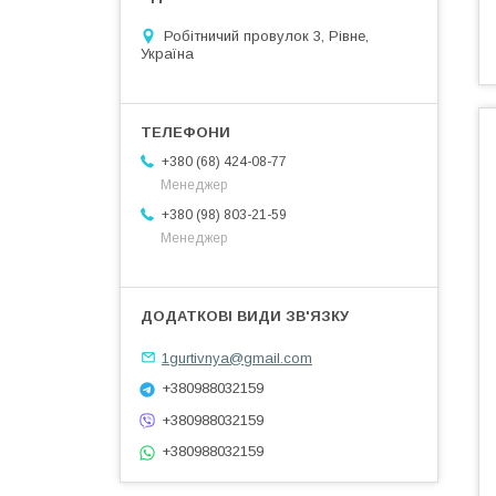
Робітничий провулок 3, Рівне,
Україна
+380 (68) 424-08-77
Менеджер
+380 (98) 803-21-59
Менеджер
1gurtivnya@gmail.com
+380988032159
+380988032159
+380988032159