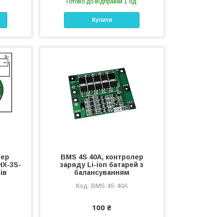
Готово до відправки 1 од.
Купити
лер
BMS 4S 40A, контролер
HX-3S-
заряду Li-ion батарей з
ів
балансуванням
BMS 4S 40A
100 ₴