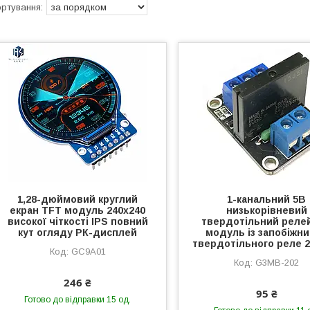
1,28-дюймовий круглий
1-канальний 5В
екран TFT модуль 240x240
низькорівневий
високої чіткості IPS повний
твердотільний реле
кут огляду РК-дисплей
модуль із запобіжн
твердотільного реле 
GC9A01
G3MB-202
246 ₴
95 ₴
Готово до відправки 15 од.