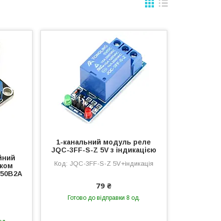
1-канальний модуль реле
JQC-3FF-S-Z 5V з індикацією
йний
JQC-3FF-S-Z 5V+індикація
иком
250В2А
79 ₴
Готово до відправки 8 од.