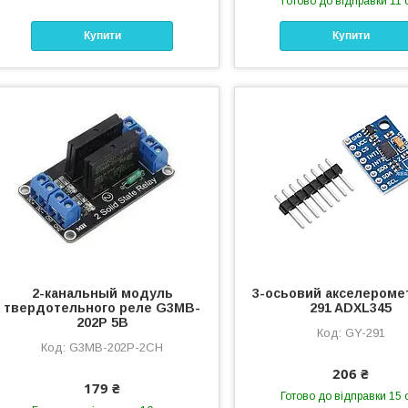
Готово до відправки 11 
Купити
Купити
2-канальный модуль
3-осьовий акселероме
твердотельного реле G3MB-
291 ADXL345
202P 5В
GY-291
G3MB-202P-2CH
206 ₴
179 ₴
Готово до відправки 15 