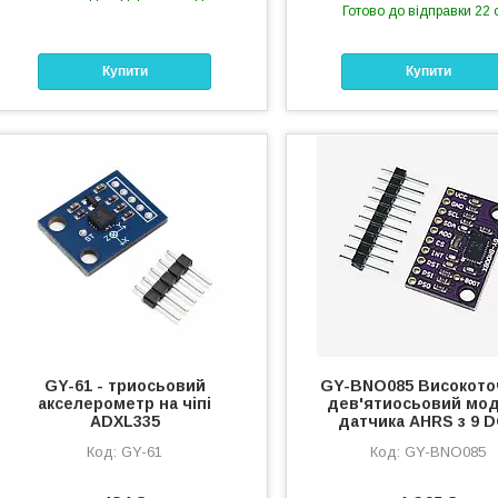
Готово до відправки 22 
Купити
Купити
GY-61 - триосьовий
GY-BNO085 Високото
акселерометр на чіпі
дев'ятиосьовий мо
ADXL335
датчика AHRS з 9 
GY-61
GY-BNO085