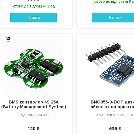
Готово до відправки 8 о
Готово до відправки 1 од.
Купити
Купити
BMS контролер 4S 25A
BNO055-9-DOF дат
(Battery Management System)
абсолютної орієнта
olt-2324-4st
BNO055-9-DO
120 ₴
636 ₴