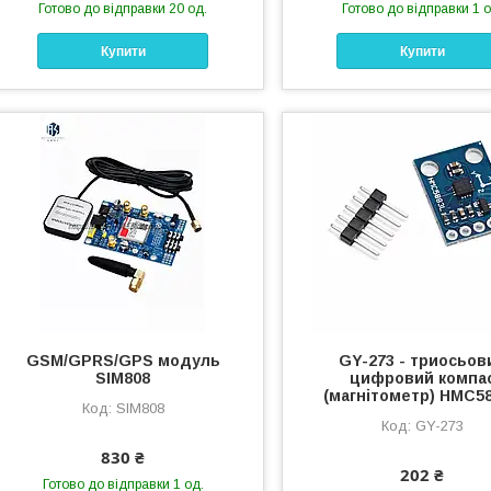
Готово до відправки 20 од.
Готово до відправки 1 о
Купити
Купити
GSM/GPRS/GPS модуль
GY-273 - триосьов
SIM808
цифровий компа
(магнітометр) HMC5
SIM808
GY-273
830 ₴
202 ₴
Готово до відправки 1 од.