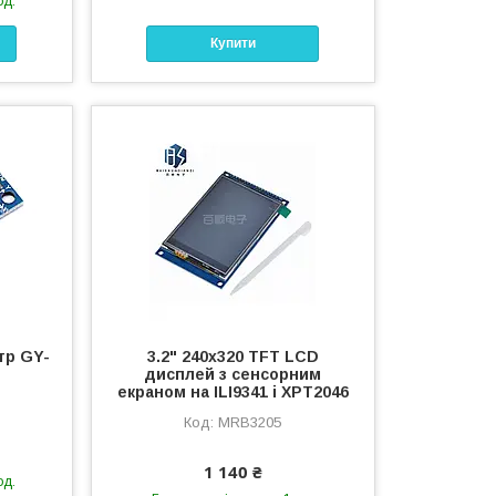
од.
Купити
тр GY-
3.2" 240x320 TFT LCD
дисплей з сенсорним
екраном на ILI9341 і XPT2046
MRB3205
1 140 ₴
од.