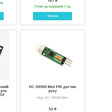
107 ₴
од.
Готово до відправки 2 од.
Купити
чний
HC-SR505 Mini PIR датчик
дуль
руху
DOF
HC-SR505 Mini
52 ₴