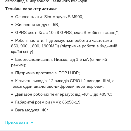
світлодіодів, червоного і зеленого кольорів.
Технічні характеристики:
Основа плати: Sim-модуль SIM900;
Живлення модуля: 5В;
GPRS слот: Клас 10 і 8 GPRS, клас В мобільні станції;
Робочі частоти: Підтримується робота з частотами
850, 900, 1800, 1900МГц (підтримка роботи в будь-якій
країні світу);
Енергоспоживання: Низьке, від 1.5 мА (сплячий
режим);
Підтримка протоколів: TCP і UDP;
Кількість виводів: 12 виводів GPIO і 2 виводи ШІМ, а
також один аналогово-цифровий перетворювач;
Діапазон робочих температур: від -40°C до +85°C;
Габаритні розміри (мм): 86х58х19;
Вага модуля: 46г.
Приховати