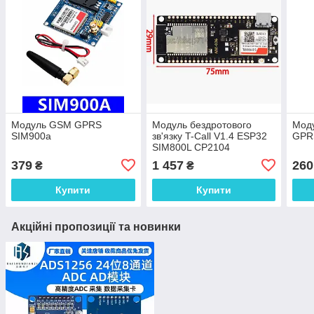
Модуль GSM GPRS
Модуль бездротового
Мод
SIM900a
зв'язку T-Call V1.4 ESP32
GPRS
SIM800L CP2104
379
1 457
260
₴
₴
Купити
Купити
Акційні пропозиції та новинки