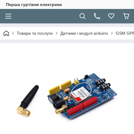
Перша гуртівня електрики
Товари та послуги
Датчики і модулі arduino
GSM GPR