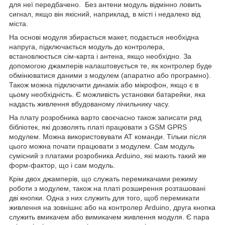
для неї передбачено. Без антени модуль відмінно ловить
сигнал, якщо він якісний, наприклад, в місті і недалеко від
міста.
На основі модуля збирається макет, подається необхідна
напруга, підключається модуль до контролера,
встановлюється сім-карта і антена, якщо необхідно. За
допомогою джамперів налаштовується те, як контролер буде
обмінюватися даними з модулем (апаратно або програмно).
Також можна підключити динамік або мікрофон, якщо є в
цьому необхідність. Є можливість установки батарейки, яка
надасть живлення вбудованому лічильнику часу.
На плату розробника варто своєчасно також записати ряд
бібліотек, які дозволять платі працювати з GSM GPRS
модулем. Можна використовувати АТ команди. Тільки після
цього можна почати працювати з модулем. Сам модуль
сумісний з платами розробника Arduino, які мають такий же
форм-фактор, що і сам модуль.
Крім двох джамперів, що служать перемикачами режиму
роботи з модулем, також на платі розширення розташовані
дві кнопки. Одна з них служить для того, щоб перемикати
живлення на зовнішнє або на контролер Arduino, друга кнопка
служить вмикачем або вимикачем живлення модуля. Є пара