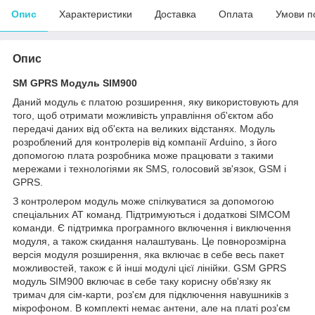
Опис
Характеристики
Доставка
Оплата
Умови п
Опис
SM GPRS Модуль SIM900
Даний модуль є платою розширення, яку використовують для
того, щоб отримати можливість управління об'єктом або
передачі даних від об'єкта на великих відстанях. Модуль
розроблений для контролерів від компанії Arduino, з його
допомогою плата розробника може працювати з такими
мережами і технологіями як SMS, голосовий зв'язок, GSM і
GPRS.
З контролером модуль може спілкуватися за допомогою
спеціальних АТ команд. Підтримуються і додаткові SIMCOM
команди. Є підтримка програмного включення і виключення
модуля, а також скидання налаштувань. Це повнорозмірна
версія модуля розширення, яка включає в себе весь пакет
можливостей, також є й інші модулі цієї лінійки. GSM GPRS
модуль SIM900 включає в себе таку корисну обв'язку як
тримач для сім-карти, роз'єм для підключення навушників з
мікрофоном. В комплекті немає антени, але на платі роз'єм