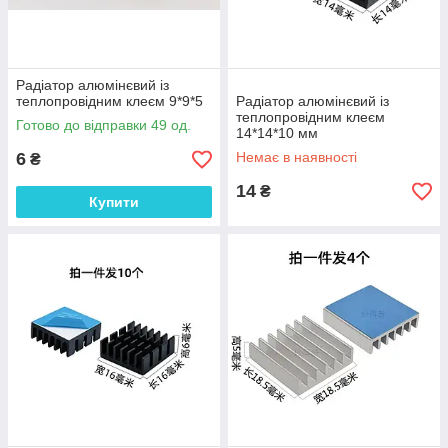
Радіатор алюмінєвий із
теплопровідним клеєм 9*9*5
Радіатор алюмінєвий із
теплопровідним клеєм
Готово до відправки 49 од.
14*14*10 мм
6
Немає в наявності
₴
14
₴
Купити