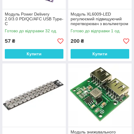
Модуль Power Delivery
Модуль XL6009-LED
2.0/3.0 PD/QC/AFC USB Type-
регулюємий підвищуючий
C
перетворювач з вольтметром
Uin: 3...32V, Uout: 5...35V
Готово до відправки 32 од.
Готово до відправки 1 од.
57
200
₴
₴
Купити
Купити
Модуль знижувального