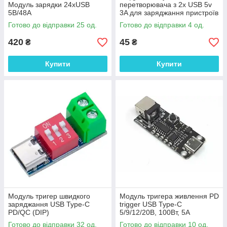
Модуль зарядки 24xUSB
перетворювача з 2x USB 5v
5В/48A
3A для заряджання пристроїв
від USB
Готово до відправки 25 од.
Готово до відправки 4 од.
420
45
₴
₴
Купити
Купити
Модуль тригер швидкого
Модуль тригера живлення PD
заряджання USB Type-C
trigger USB Type-C
PD/QC (DIP)
5/9/12/20В, 100Вт, 5А
Готово до відправки 32 од.
Готово до відправки 10 од.