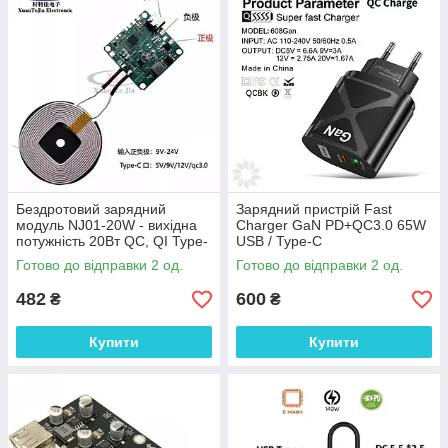
Бездротовий зарядний
Зарядний пристрій Fast
модуль NJ01-20W - вихідна
Charger GaN PD+QC3.0 65W
потужність 20Вт QC, QI Type-
USB / Type-C
C
Готово до відправки 2 од.
Готово до відправки 2 од.
482
600
₴
₴
Купити
Купити