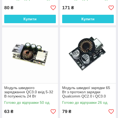
80
171
₴
₴
Купити
Купити
Модуль швидкого
Модуль швидкої зарядки 65
заряджання QC3.0 вхід 5-32
Вт з протокол зарядки
В потужність 24 Вт
Qualcomm QC2.0 і QC3.0
FCP SCP AFC PD3.0
Готово до відправки 50 од.
Готово до відправки 26 од.
63
79
₴
₴