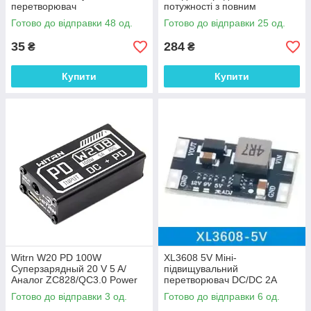
перетворювач
потужності з повним
протоколом підтримує
Готово до відправки 48 од.
Готово до відправки 25 од.
Huawei SCFPCP Apple QC4.
35
284
₴
₴
Купити
Купити
Witrn W20 PD 100W
XL3608 5V Міні-
Суперзарядный 20 V 5 A/
підвищувальний
Аналог ZC828/QC3.0 Power
перетворювач DC/DC 2A
Delivery/SW3518 IP2721
Готово до відправки 3 од.
Готово до відправки 6 од.