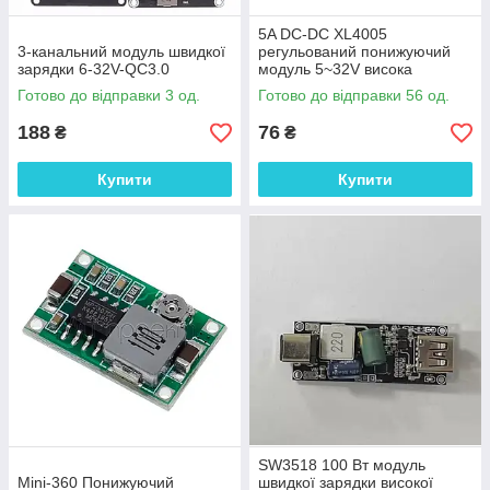
5A DC-DC XL4005
3-канальний модуль швидкої
регульований понижуючий
зарядки 6-32V-QC3.0
модуль 5~32V висока
потужність 96% висока
Готово до відправки 3 од.
Готово до відправки 56 од.
ефективність значно
перевищу
188
76
₴
₴
Купити
Купити
SW3518 100 Вт модуль
Mini-360 Понижуючий
швидкої зарядки високої