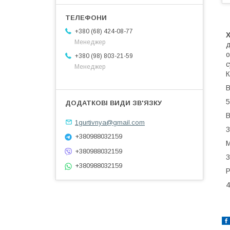
+380 (68) 424-08-77
Менеджер
д
о
+380 (98) 803-21-59
с
Менеджер
К
В
5
В
1gurtivnya@gmail.com
3
+380988032159
М
+380988032159
3
+380988032159
Р
4