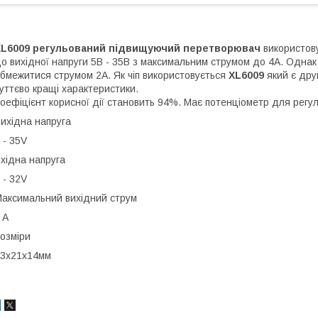
XL6009 регульований підвищуючий перетворювач
використову
о вихідної напруги 5В - 35В з максимальним струмом до 4А. Одна
бмежитися струмом 2А. Як чіп використовується
XL6009
який є друг
уттєво кращі характеристики.
оефіцієнт корисної дії становить 94%. Має потенціометр для регу
ихідна напруга
 - 35V
хідна напруга
 - 32V
аксимальний вихідний струм
 A
озміри
3х21х14мм