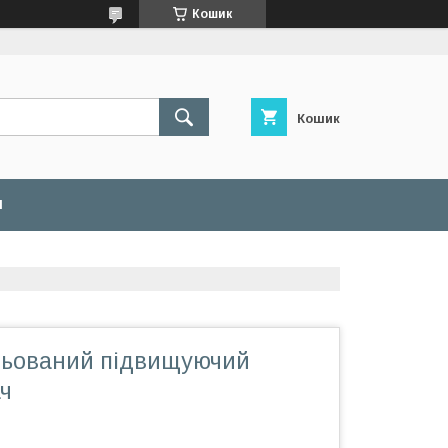
Кошик
Кошик
И
льований підвищуючий
ч