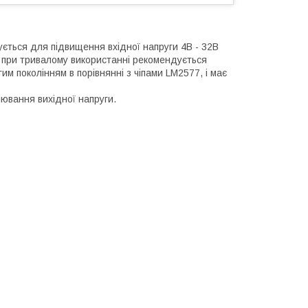
ється для підвищення вхідної напруги 4В - 32В
к при тривалому використанні рекомендується
им поколінням в порівнянні з чіпами LM2577, і має
лювання вихідної напруги.