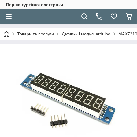
Перша гуртівня електрики
Товари та послуги
Датчики і модулі arduino
MAX7219 