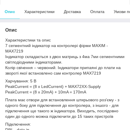
Опис
Характеристики
Доставка
Оплата
Умови п
Опис
Характеристики та опис
7 сегментний індикатор на контролері фірми MAXIM -
MAX7219
Індикатор складається з двох матриць з 4ма 7ми сегментними
світлодіодними індикаторами.
Колір свічення – червоний. Індикатори припаяні до плати на
звороті якої встановлено сам контролер MAX7219
Харчування: 5 В
PeakCurrent = (8 x LedCurrent) + MAX72XX-Supply
PeakCurrent = (8 x 20mA) + 10mA = 170mA
Плата має отвори для встановлення штирьового роз'єму - з
одного боку для підключення до контролера, з іншого - для
підключення ще такого ж індикатора. Виходить, послідовно
один до одного можна підключити до 15 таких пристроїв
Підключення:
DIN – data in