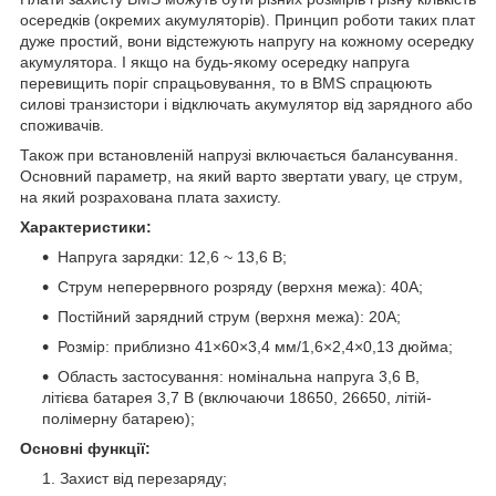
осередків (окремих акумуляторів). Принцип роботи таких плат
дуже простий, вони відстежують напругу на кожному осередку
акумулятора. І якщо на будь-якому осередку напруга
перевищить поріг спрацьовування, то в BMS спрацюють
силові транзистори і відключать акумулятор від зарядного або
споживачів.
Також при встановленій напрузі включається балансування.
Основний параметр, на який варто звертати увагу, це струм,
на який розрахована плата захисту.
Характеристики:
Напруга зарядки: 12,6 ~ 13,6 В;
Струм неперервного розряду (верхня межа): 40A;
Постійний зарядний струм (верхня межа): 20A;
Розмір: приблизно 41×60×3,4 мм/1,6×2,4×0,13 дюйма;
Область застосування: номінальна напруга 3,6 В,
літієва батарея 3,7 В (включаючи 18650, 26650, літій-
полімерну батарею);
Основні функції:
Захист від перезаряду;