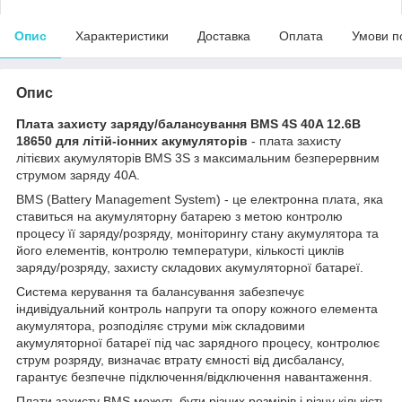
Опис
Характеристики
Доставка
Оплата
Умови п
Опис
Плата захисту заряду/балансування BMS 4S 40A 12.6В
18650 для літій-іонних акумуляторів
- плата захисту
літієвих акумуляторів BMS 3S з максимальним безперервним
струмом заряду 40А.
BMS (Battery Management System) - це електронна плата, яка
ставиться на акумуляторну батарею з метою контролю
процесу її заряду/розряду, моніторингу стану акумулятора та
його елементів, контролю температури, кількості циклів
заряду/розряду, захисту складових акумуляторної батареї.
Система керування та балансування забезпечує
індивідуальний контроль напруги та опору кожного елемента
акумулятора, розподіляє струми між складовими
акумуляторної батареї під час зарядного процесу, контролює
струм розряду, визначає втрату ємності від дисбалансу,
гарантує безпечне підключення/відключення навантаження.
Плати захисту BMS можуть бути різних розмірів і різну кількість