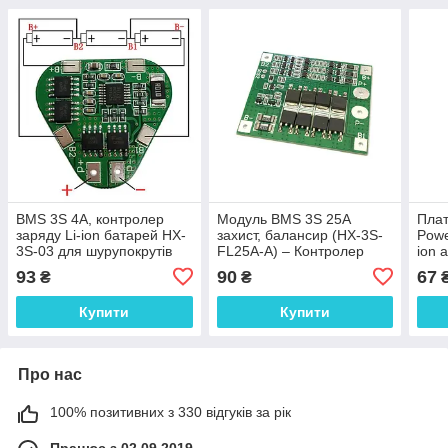
BMS 3S 4A, контролер
Модуль BMS 3S 25А
Плат
заряду Li-ion батарей HX-
захист, балансир (HX-3S-
Powe
3S-03 для шурупокрутів
FL25A-А) – Контролер
ion 
заряду-розряду
micr
93
90
67
₴
₴
інди
Купити
Купити
Про нас
100% позитивних з 330 відгуків за рік
Працює з 02.09.2019