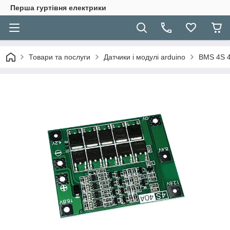
Перша гуртівня електрики
Товари та послуги
Датчики і модулі arduino
BMS 4S 4