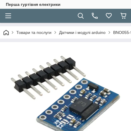
Перша гуртівня електрики
Товари та послуги
Датчики і модулі arduino
BNO055-9