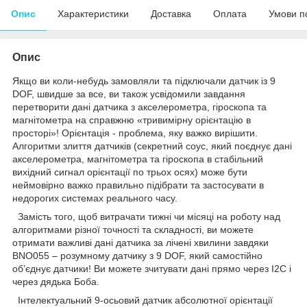
Опис
Характеристики
Доставка
Оплата
Умови п
Опис
Якщо ви коли-небудь замовляли та підключали датчик із 9
DOF, швидше за все, ви також усвідомили завдання
перетворити дані датчика з акселерометра, гіроскопа та
магнітометра на справжню «тривимірну орієнтацію в
просторі»! Орієнтація - проблема, яку важко вирішити.
Алгоритми злиття датчиків (секретний соус, який поєднує дані
акселерометра, магнітометра та гіроскопа в стабільний
вихідний сигнал орієнтації по трьох осях) може бути
неймовірно важко правильно підібрати та застосувати в
недорогих системах реального часу.
Замість того, щоб витрачати тижні чи місяці на роботу над
алгоритмами різної точності та складності, ви можете
отримати важливі дані датчика за лічені хвилини завдяки
BNO055 – розумному датчику з 9 DOF, який самостійно
об’єднує датчики! Ви можете зчитувати дані прямо через I2C і
через дядька Боба.
Інтелектуальний 9-осьовий датчик абсолютної орієнтації