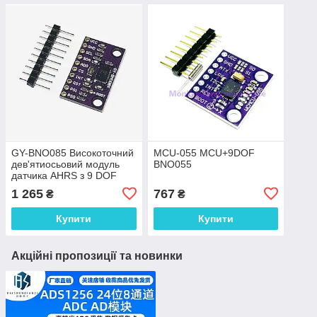
GY-BNO085 Високоточний
MCU-055 MCU+9DOF
дев'ятиосьовий модуль
BNO055
датчика AHRS з 9 DOF
1 265
767
₴
₴
Купити
Купити
Акційні пропозиції та новинки