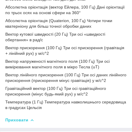
Абсолютна орієнтація (вектор Ейлера, 100 Гц) Дані орієнтації
по трьох осях на основі сфери на 360°
Абсолютна орієнтація (Quaterion, 100 Гц) Чотири точки
кватерніону для більш точної обробки даних
Вектор кутової швидкості (20 Гц) Три осі «швидкості
обертання» в рад/с
Вектор прискорення (100 Гц) Три осі прискорення (гравітація
+ лінійний рух) у м/с^2
Вектор напруженості магнітного поля (100 Гц) Три осі
вимірювання магнітного поля в мікро Тесла (uT)
Вектор лінійного прискорення (100 Гц) Три осі даних лінійного
прискорення (прискорення мінус гравітація) у м/с^2
Гравітаційний вектор (100 Гц) Три осі гравітаційного
прискорення (мінус будь-який рух) у м/с^2
Температура (1 Гц) Температура навколишнього середовища
в градусах Цельсія
Приховати