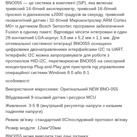
BNO055 — це система в комплекті (SiP), яка включає
тривісний 14-бітний акселерометр, тривісний 16-бітний
гіроскоп із діапазоном ±2000 градусів за секунду, тривісний
геомагнітний датчик і 32-бітний Мікроконтролер ARM Cortex
M0+ із датчиком Bosch Sensortec програмне забезпечення
Fusion в одному пакеті. Відповідні чіпсети інтегровані в один
28-контактний LGA-корпус 3,8 мм x 5,2 мм x 1,1 мм. Для
оптимальної системної інтеграції BNO055 оснащено
цифровими двонаправленими інтерфейсами I2C та UART.
Інтерфейс I2C можна запрограмувати для роботи з
протоколом HID-I2C, перетворюючи BNO055 на сенсорний
концентратор Plug-and-Play для пристроїв під управлінням
операційної системи Windows 8.0 або 8.1.
особливості:
Використання мікросхеми: Оригінальний NEW BNO-055
Вбудований 9-осьовий датчик і ресурси MCU
Живлення: 3-5 В (внутрішній регулятор напруги з низьким
падінням напруги)
Режим зв'язку: стандартний IIC/послідовний протокол зв'язку
Розмір модуля: 12мм*20мм
BNO055 може виводити такі дані датчика: