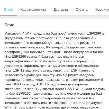
Опис
Характеристики
Доставка
Оплата
Умови п
Опис
Мініатюрний WiFi модуль на базі нової мікросхеми ESP8266 із
вбудованим стеком протоколу TCP/IP та управлінням AT-
командами. Чіп створений для використання в розумних
розетках, mesh-мережах, IP-камерах, бездротових сенсорах,
електроніці, що носиться, і так далі. Плата побудована на базі
чіпа ESP8266 компанії Espressif, що відрізняється
енергоефективністю та високим ступенем інтеграції, що
дозволяє використовувати мінімум елементів обв'язування
чіпа. ESP-12 відрізняється від інших плат ESP наявністю
металевого екрану для захисту чіпа від різних наведень,
перешкод та механічних пошкоджень, а також розведенням 9
пінів GPIO та входу ADC. Передбачено два варіанти
використання чіпа: 1) у вигляді моста UART-WIFI, коли модуль
на базі ESP8266 підключається до існуючого рішення на базі
будь-якого іншого мікроконтролера та управляється AT-
командами, забезпечуючи зв'язок рішення з інфраструктурою
Wi-Fi; 2) реалізуючи нове рішення, що використовує сам чіп