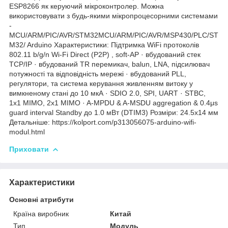
ESP8266 як керуючий мікроконтролер. Можна
використовувати з будь-якими мікропроцесорними системами
-
MCU/ARM/PIC/AVR/STM32MCU/ARM/PIC/AVR/MSP430/PLC/ST
M32/ Arduino Характеристики: Підтримка WiFi протоколів
802.11 b/g/n Wi-Fi Direct (P2P) , soft-AP · вбудований стек
TCP/IP · вбудований TR перемикач, balun, LNA, підсилювач
потужності та відповідність мережі · вбудований PLL,
регулятори, та система керування живленням витоку у
вимкненому стані до 10 мкА · SDIO 2.0, SPI, UART · STBC,
1x1 MIMO, 2x1 MIMO · A-MPDU & A-MSDU aggregation & 0.4μs
guard interval Standby до 1.0 мВт (DTIM3) Розміри: 24.5х14 мм
Детальніше: https://kolport.com/p313056075-arduino-wifi-
modul.html
Приховати
Характеристики
Основні атрибути
Країна виробник
Китай
Тип
Модуль