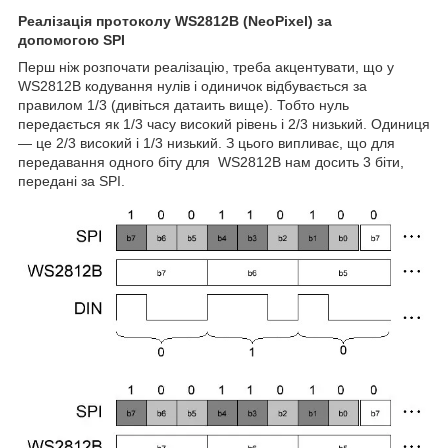
Реалізація протоколу WS2812
B
(
NeoPixel
) за
допомогою
SPI
Перш ніж розпочати реалізацію, треба акцентувати, що у
WS2812B кодування нулів і одиничок відбувається за
правилом 1/3 (дивіться датаить вище). Тобто нуль
передається як 1/3 часу високий рівень і 2/3 низький. Одиниця
— це 2/3 високий і 1/3 низький. З цього випливає, що для
передавання одного біту для WS2812B нам досить 3 біти,
передані за SPI.