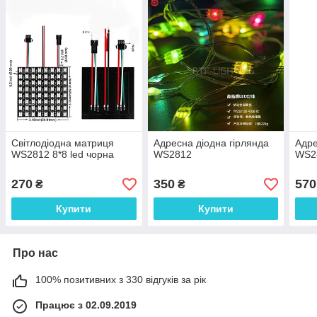
Світлодіодна матриця
Адресна діодна гірлянда
Адре
WS2812 8*8 led чорна
WS2812
WS2
270
350
570
₴
₴
Купити
Купити
Про нас
100% позитивних з 330 відгуків за рік
Працює з 02.09.2019