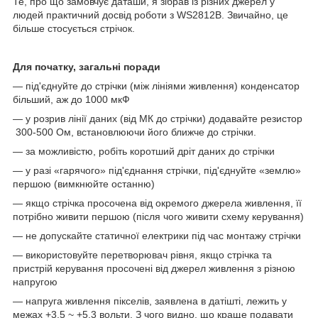
Те, про що замовчує даташи, я зібрав із різних джерел у
людей практичний досвід роботи з WS2812B. Звичайно, це
більше стосується стрічок.
Для початку, загальні поради
— під'єднуйте до стрічки (між лініями живлення) конденсатор
більший, аж до 1000 мкФ
— у розрив лінії даних (від МК до стрічки) додавайте резистор
300-500 Ом, встановлюючи його ближче до стрічки.
— за можливістю, робіть коротший дріт даних до стрічки
— у разі «гарячого» під'єднання стрічки, під'єднуйте «землю»
першою (вимкнюйте останню)
— якщо стрічка просочена від окремого джерела живлення, її
потрібно живити першою (після чого живити схему керування)
— не допускайте статичної електрики під час монтажу стрічки
— використовуйте перетворювач рівня, якщо стрічка та
пристрій керування просочені від джерел живлення з різною
напругою
— напруга живлення пікселів, заявлена в датішті, лежить у
межах +3.5 ~ +5.3 вольти. З чого видно, що краще подавати