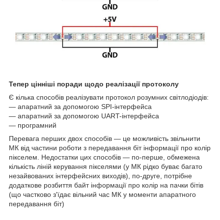
Тепер цінніші поради щодо реалізації протоколу
Є кілька способів реалізувати протокол розумних світлодіодів:
— апаратний за допомогою SPI-інтерфейса
— апаратний за допомогою UART-інтерфейса
— програмний
Перевага перших двох способів — це можливість звільнити
МК від частини роботи з передавання біт інформації про колір
пікселем. Недостатки цих способів — по-перше, обмежена
кількість ліній керування пікселями (у МК рідко буває багато
незайвованих інтерфейсних виходів), по-друге, потрібне
додаткове розбиття байт інформації про колір на пачки бітів
(що частково з'їдає вільний час МК у моменти апаратного
передавання біт)