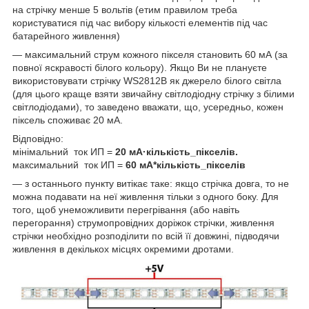
на стрічку менше 5 вольтів (етим правилом треба
користуватися під час вибору кількості елементів під час
батарейного живлення)
— максимальний струм кожного пікселя становить 60 мА (за
повної яскравості білого кольору). Якщо Ви не плануєте
використовувати стрічку WS2812B як джерело білого світла
(для цього краще взяти звичайну світлодіодну стрічку з білими
світлодіодами), то заведено вважати, що, усередньо, кожен
піксель споживає 20 мА.
Відповідно:
мінімальний ток ИП =
20 мА·кількість_пікселів
.
максимальний ток ИП =
60 мА*кількість_пікселів
— з останнього пункту витікає таке: якщо стрічка довга, то не
можна подавати на неї живлення тільки з одного боку. Для
того, щоб унеможливити перегрівання (або навіть
перегорання) струмопровідних доріжок стрічки, живлення
стрічки необхідно розподілити по всій її довжині, підводячи
живлення в декількох місцях окремими дротами.