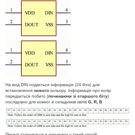
На вхід DIN подається інформація (24 біти) для
встановлення
нового
кольору. Інформація про колір
передається побито (
починаючи зі старшого біту
)
послідовно для кожної зі складників квітів
G
,
R
,
B
.
Пікселі з'єднуються в ланцюжок у такий спосіб: