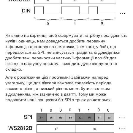
Як видно на картинці, щоб сформувати потрібну послідовність
нулів і одиниць, нам доведеться дробити первинну
інформацію про колір на шматочки, крім того, у байт, що
передаються за SPI, не вписується тріади та їх доведеться
дробити теж, переносячи частину інформації про біт для
пікселя в наступну посилку... виходить дуже заплутано та
складно.
Але є розв'язання цієї проблеми! Забігаючи наперед,
узагальну, що для пікселя важлива тривалість періоду
високого рівня, а низький рівень може бути з великим
відхиленням, ніж зазначено в датітті. Тому ми може
подовжити наші ланцюжки біт SPI з трьох до чотирьох: