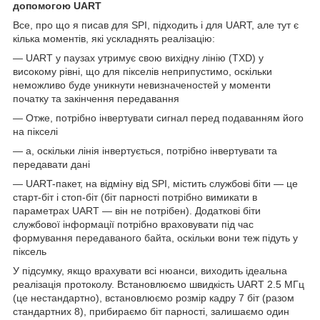
допомогою
UART
Все, про що я писав для SPI, підходить і для UART, але тут є
кілька моментів, які ускладнять реалізацію:
— UART у паузах утримує свою вихідну лінію (TXD) у
високому рівні, що для пікселів неприпустимо, оскільки
неможливо буде уникнути невизначеностей у моменти
початку та закінчення передавання
— Отже, потрібно інвертувати сигнал перед подаванням його
на пікселі
— а, оскільки лінія інвертується, потрібно інвертувати та
передавати дані
— UART-пакет, на відміну від SPI, містить службові біти — це
старт-біт і стоп-біт (біт парності потрібно вимикати в
параметрах UART — він не потрібен). Додаткові біти
службової інформації потрібно враховувати під час
формування передаваного байта, оскільки вони теж підуть у
піксель
У підсумку, якщо врахувати всі нюанси, виходить ідеальна
реалізація протоколу. Встановлюємо швидкість UART 2.5 МГц
(це нестандартно), встановлюємо розмір кадру 7 біт (разом
стандартних 8), прибираємо біт парності, залишаємо один