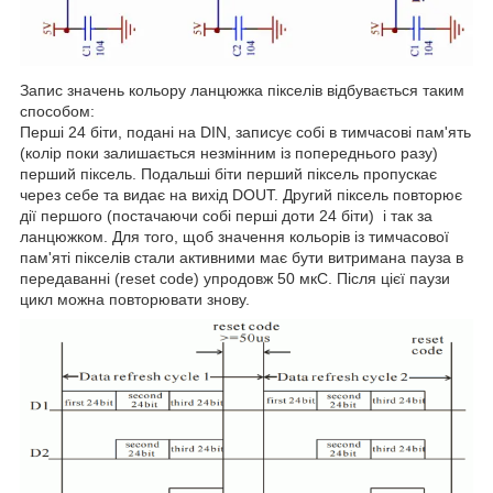
Запис значень кольору ланцюжка пікселів відбувається таким
способом:
Перші 24 біти, подані на DIN, записує собі в тимчасові пам'ять
(колір поки залишається незмінним із попереднього разу)
перший піксель. Подальші біти перший піксель пропускає
через себе та видає на вихід DOUT. Другий піксель повторює
дії першого (постачаючи собі перші доти 24 біти) і так за
ланцюжком. Для того, щоб значення кольорів із тимчасової
пам'яті пікселів стали активними має бути витримана пауза в
передаванні (reset code) упродовж 50 мкС. Після цієї паузи
цикл можна повторювати знову.