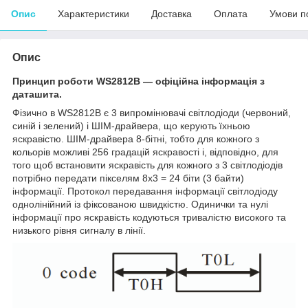
Опис
Характеристики
Доставка
Оплата
Умови п
Опис
Принцип роботи WS2812
B
— офіційна інформація з
даташита.
Фізично в WS2812B є 3 випромінювачі світлодіоди (червоний,
синій і зелений) і ШІМ-драйвера, що керують їхньою
яскравістю. ШІМ-драйвера 8-бітні, тобто для кожного з
кольорів можливі 256 градацій яскравості і, відповідно, для
того щоб встановити яскравість для кожного з 3 світлодіодів
потрібно передати пікселям 8х3 = 24 біти (3 байти)
інформації. Протокол передавання інформації світлодіоду
однолінійний із фіксованою швидкістю. Одинички та нулі
інформації про яскравість кодуються тривалістю високого та
низького рівня сигналу в лінії.