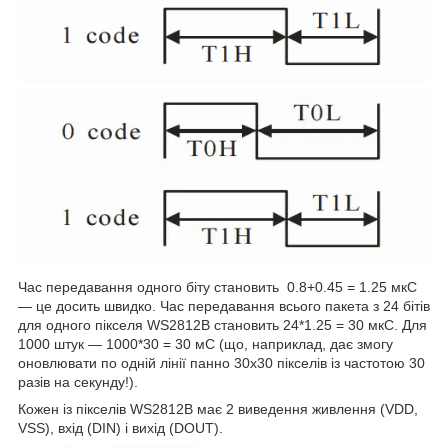
Час передавання одного біту становить 0.8+0.45 = 1.25 мкС
— це досить швидко. Час передавання всього пакета з 24 бітів
для одного пікселя WS2812B становить 24*1.25 = 30 мкС. Для
1000 штук — 1000*30 = 30 мС (що, наприклад, дає змогу
оновлювати по одній лінії панно 30х30 пікселів із частотою 30
разів на секунду!).
Кожен із пікселів WS2812B має 2 виведення живлення (VDD,
VSS), вхід (DIN) і вихід (DOUT).