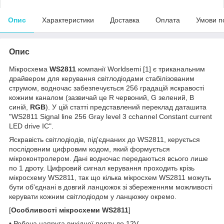
Опис
Характеристики
Доставка
Оплата
Умови п
Опис
Мікросхема
WS2811
компанії Worldsemi [1] є триканальним
драйвером для керування світлодіодами стабілізованим
струмом, водночас забезпечується 256 градацій яскравості
кожним каналом (зазвичай це R червоний, G зелений, B
синій,
RGB
). У цій статті представлений переклад даташита
"WS2811 Signal line 256 Gray level 3 cchannel Constant current
LED drive IC".
Яскравість світлодіодів, під'єднаних до WS2811, керується
послідовним цифровим кодом, який формується
мікроконтролером. Дані водночас передаються всього лише
по 1 дроту. Цифровий сигнал керування проходить крізь
мікросхему WS2811, так що кілька мікросхем WS2811 можуть
бути об'єднані в довгий ланцюжок зі збереженням можливості
керувати кожним світлодіодом у ланцюжку окремо.
[
Особливості мікросхеми WS2811
]
• Робоча напруга вихідної порту до 12V.