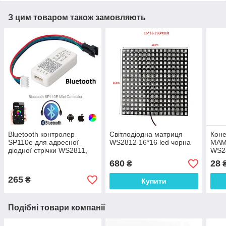
З цим товаром також замовляють
Bluetooth контролер
Світлодіодна матриця
Коне
SP110e для адресної
WS2812 16*16 led чорна
МАМ
діодної стрічки WS2811,
WS2
WS2812 Led Hue
680
28
₴
265
₴
Купити
Подібні товари компанії