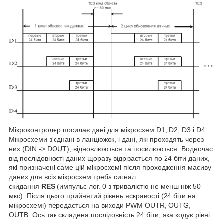
Мікроконтролер посилає дані для мікросхем D1, D2, D3 і D4.
Мікросхеми з'єднані в ланцюжок, і дані, які проходять через
них (DIN -> DOUT), відновлюються та посилюються. Водночас
від послідовності даних щоразу відрізається по 24 біти даних,
які призначені саме цій мікросхемі після проходження масиву
даних для всіх мікросхем треба сигнал
скидання
RES
(импульс лог. 0 з тривалістю не менш ніж 50
мкс). Після цього прийнятий рівень яскравості (24 біти на
мікросхемі) передається на виходи PWM OUTR, OUTG,
OUTB. Ось так складена послідовність 24 біти, яка кодує рівні