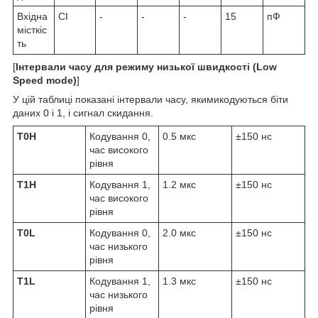
Вхідна
C
I
-
-
-
15
пФ
місткіс
ть
[
Інтервали часу для режиму низької швидкості (Low
Speed mode)
]
У цій таблиці показані інтервали часу, якимикодуються біти
даних 0 і 1, і сигнал скидання.
T0H
Кодування 0,
0.5 мкс
±150 нс
час високого
рівня
T1H
Кодування 1,
1.2 мкс
±150 нс
час високого
рівня
T0L
Кодування 0,
2.0 мкс
±150 нс
час низького
рівня
T1L
Кодування 1,
1.3 мкс
±150 нс
час низького
рівня