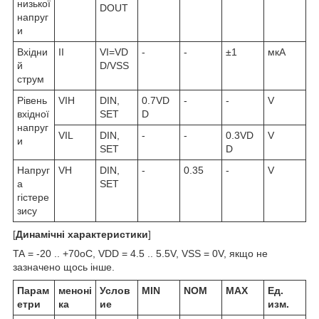
низької
D
OUT
напруг
и
Вхідни
I
I
V
I
=V
D
-
-
±1
мкА
й
D
/V
SS
струм
Рівень
V
IH
D
IN
,
0.7V
D
-
-
V
вхідної
SET
D
напруг
V
IL
D
IN
,
-
-
0.3V
D
V
и
SET
D
Напруг
V
H
D
IN
,
-
0.35
-
V
а
SET
гістере
зису
[
Динамічні характеристики
]
T
A
= -20 .. +70
o
C, V
DD
= 4.5 .. 5.5V, V
SS
= 0V, якщо не
зазначено щось інше.
Парам
меноні
Услов
MIN
NOM
MAX
Ед.
етри
ка
ие
изм.