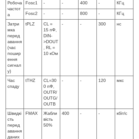
Робоча
Fosc1
-
-
400
-
КГц
частот
Fosc2
-
-
800
-
КГц
а
Затри
t
PLZ
CL =
-
-
300
нс
мка
15 пФ,
перед
DIN-
авання
>DOUT
(час
, RL =
пошир
10 кОм
ення
сигнал
у)
Час
t
THZ
CL=30
-
-
120
мкс
спаду
0 пФ,
OUTR/
OUTG/
OUTB
Швидкі
F
MAX
Жабли
400
-
-
кбіт/с
сть
вість
перед
50%
авання
даних