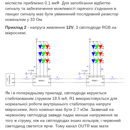
місткістю приблизно 0.1 мкФ. Для запобігання відбиттю
сигналу та забезпечення можливості гарячого з'єднання в
ланцюг сигналу має бути увімкнений послідовний резистор
номіналом у 33 Ом.
Приклад 2
- напруга живлення
12V
, 3 світлодіоди RGB на
мікросхемі.
Як і в попередньому прикладі, світлодіоди керуються
стабілізованим струмом 18.5 мА. R1 використовується для
нормальної роботи внутрішнього стабілізатора напруги
мікросхеми, його номінал має бути 2.7 кОм. Зазвичай на
червоному світлодіоді завжди падає менше напруження за
того ж струму, ніж на світлодіодах інших кольорів, і червоний
светодиод светится ярче. Тому канал OUTR має мати