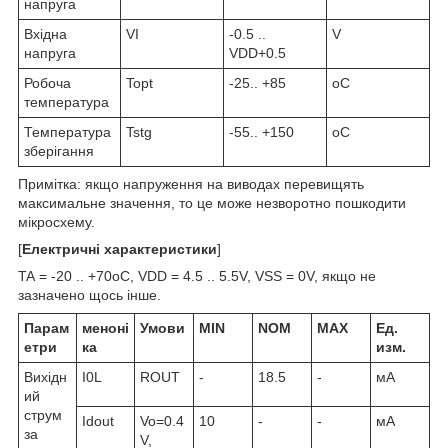
напруга
Вхідна
V
I
-0.5 ..
V
напруга
VDD+0.5
Робоча
Topt
-25.. +85
o
C
температура
Температура
Tstg
-55.. +150
o
C
зберігання
Примітка: якщо напруження на виводах перевищять
максимальне значення, то це може незворотно пошкодити
мікросхему.
[
Електричні характеристики
]
T
A
= -20 .. +70
o
C, V
DD
= 4.5 .. 5.5V, V
SS
= 0V, якщо не
зазначено щось інше.
Парам
меноні
Умови
MIN
NOM
MAX
Ед.
етри
ка
изм.
Вихідн
I
0L
ROUT
-
18.5
-
мА
ий
струм
I
dout
Vo=0.4
10
-
-
мА
за
V,