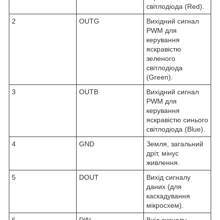
світлодіода (Red).
2
OUTG
Вихідний сигнал
PWM для
керування
яскравістю
зеленого
світлодіода
(Green).
3
OUTB
Вихідний сигнал
PWM для
керування
яскравістю синього
світлодіода (Blue).
4
GND
Земля, загальний
дріт, мінус
живлення.
5
DOUT
Вихід сигналу
даних (для
каскадування
мікросхем).
6
DIN
Вхід сигналу