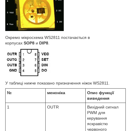
Окремо мікросхема WS2811 постачається в
корпусах
SOP8
и
DIP8
.
У таблиці нижче показано призначення ніжок WS2811.
№
меноніка
Опис функції
виведення
1
OUTR
Вихідний сигнал
PWM для
керування
яскравістю
червоного