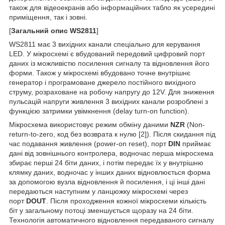
також для відеоекранів або інформаційних табло як усередині
приміщення, так і зовні.
[
Загальний опис WS2811
]
WS2811 має 3 вихідних канали спеціально для керування
LED. У мікросхемі є вбудований передовий цифровий порт
даних із можливістю посилення сигналу та відновлення його
форми. Також у мікросхемі вбудовано точне внутрішнє
генератор і програмоване джерело постійного вихідного
струму, розраховане на робочу напругу до 12V. Для зниження
пульсацій напруги живлення 3 вихідних канали розроблені з
функцією затримки увімкнення (delay turn-on function).
Мікросхема використовує режим обміну даними
NZR
(Non-
return-to-zero, код без возврата к нулю [2]). Після скидання під
час подавання живлення (power-on reset), порт
DIN
приймає
дані від зовнішнього контролера, водночас перша мікросхема
збирає перші 24 біти даних, і потім передає їх у внутрішню
клямку даних, водночас у інших даних відновлюється форма
за допомогою вузла відновлення й посилення, і ці інші дані
передаються наступним у ланцюжку мікросхемі через
порт
DOUT
. Після проходження кожної мікросхеми кількість
біт у загальному потоці зменшується щоразу на 24 біти.
Технологія автоматичного відновлення передаваного сигналу