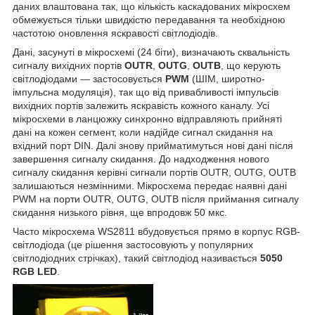
даних влаштована так, що кількість каскадованих мікросхем
обмежується тільки швидкістю передавання та необхідною
частотою оновлення яскравості світлодіодів.
Дані, засунуті в мікросхемі (24 біти), визначають сквальність
сигналу вихідних портів
OUTR
,
OUTG
,
OUTB
, що керують
світлодіодами — застосовується
PWM
(ШІМ, широтно-
імпульсна модуляція), так що від привабливості імпульсів
вихідних портів залежить яскравість кожного каналу. Усі
мікросхеми в ланцюжку синхронно відправляють прийняті
дані на кожен сегмент, коли надійде сигнал скидання на
вхідний порт DIN. Далі знову прийматимуться нові дані після
завершення сигналу скидання. До надходження нового
сигналу скидання керівні сигнали портів OUTR, OUTG, OUTB
залишаються незмінними. Мікросхема передає наявні дані
PWM на порти OUTR, OUTG, OUTB після приймання сигналу
скидання низького рівня, ще впродовж 50 мкс.
Часто мікросхема WS2811 вбудовується прямо в корпус RGB-
світлодіода (це рішення застосовують у популярних
світлодіодних стрічках), такий світлодіод називається
5050
RGB LED
.