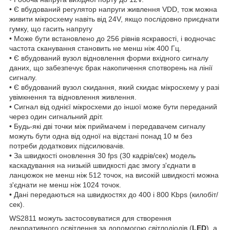
• Є вбудований регулятор напруги живлення VDD, тож можна
живити мікросхему навіть від 24V, якщо послідовно приєднати
гумку, що гасить напругу
• Може бути встановлено до 256 рівнів яскравості, і водночас
частота сканування становить не менш ніж 400 Гц.
• Є вбудований вузол відновлення форми вхідного сигналу
даних, що забезпечує брак накопичення спотворень на лінії
сигналу.
• Є вбудований вузол скидання, який скидає мікросхему у разі
увімкнення та відновлення живлення.
• Сигнал від однієї мікросхеми до іншої може бути переданий
через один сигнальний дріт.
• Будь-які дві точки між приймачем і передавачем сигналу
можуть бути одна від одної на відстані понад 10 м без
потреби додаткових підсилювачів.
• За швидкості оновлення 30 fps (30 кадрів/сек) модель
каскадування на низькій швидкості дає змогу з'єднати в
ланцюжок не менш ніж 512 точок, на високій швидкості можна
з'єднати не менш ніж 1024 точок.
• Дані передаються на швидкостях до 400 і 800 Kbps (килобіт/
сек).
WS2811 можуть застосовуватися для створення
декоративного освітлення за допомогою світлодіодів (
LED
), а