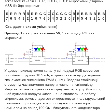
яскравості каналів OUTR, OUTG, OUTB мікросхеми (старший
MSB біт йде першим):
R
R
R
R
R
R
R
R
G
G
G
G
G
G
G
G
B
B
B
B
B
B
B
B
7
6
5
4
3
2
1
0
7
6
5
4
3
2
1
0
7
6
5
4
3
2
1
0
[
Стандартні схеми увімкнення
]
Приклад 1
- напруга живлення
5V
, 1 світлодіод RGB на
мікросхемі.
У цьому прикладі кожен канал у світлодіоді RGB керується
постійним струмом 18.5 мА, яскравість світлодіода водночас
визначається зниженістю PWM (ШІМ). Завдяки стабілізації
струму під час зниження напруги живлення світлодіоди
зберігають свою яскравість і колірну температуру. Для того,
щоб пульсації напруги живлення не впливали на роботу
мікросхеми, рекомендується використовувати фільтрувальний
ланцюжок, що складається з послідовного резистора
номіналом на понад 100 Ом і блокувального конденсатора