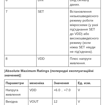
даних.
7
SET
Встановлення
низькошвидкісного
режиму роботи
мікросхеми (у разі
під'єднання SET
до VDD) або
високошвидкісного
режиму (коли
ніжка SET нікуди
не під'єднана).
8
VDD
Плюс напруги
живлення.
[
Absolute Maximum Ratings (попередні експлуатаційні
значення)
]
Параметри
меноніка
Значення
Ед. изм.
Напруга
V
DD
+6.0 .. +7.0
V
живлення
Вихідна
V
OUT
12
V