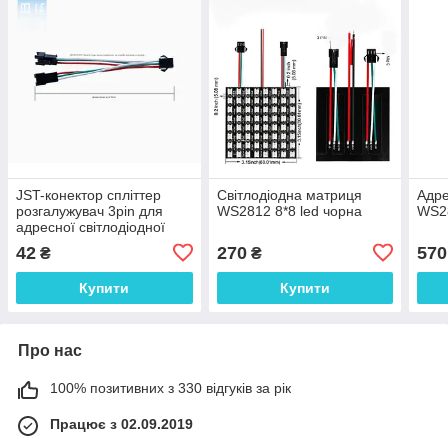
JST-конектор спліттер
Світлодіодна матриця
Адре
розгалужувач 3pin для
WS2812 8*8 led чорна
WS2
адресної світлодіодної
стрічки WS2811, WS2812b,
42
270
570
₴
₴
WS2813
Купити
Купити
Про нас
100% позитивних з 330 відгуків за рік
Працює з 02.09.2019