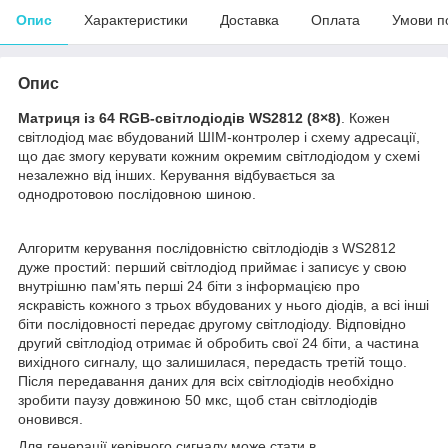
Опис
Характеристики
Доставка
Оплата
Умови п
Опис
Матриця із 64 RGB-світлодіодів WS2812 (8×8)
. Кожен
світлодіод має вбудований ШІМ-контролер і схему адресації,
що дає змогу керувати кожним окремим світлодіодом у схемі
незалежно від інших. Керування відбувається за
однодротовою послідовною шиною.
Алгоритм керування послідовністю світлодіодів з WS2812
дуже простий: перший світлодіод приймає і записує у свою
внутрішню пам'ять перші 24 біти з інформацією про
яскравість кожного з трьох вбудованих у нього діодів, а всі інші
біти послідовності передає другому світлодіоду. Відповідно
другий світлодіод отримає й обробить свої 24 біти, а частина
вихідного сигналу, що залишилася, передасть третій тощо.
Після передавання даних для всіх світлодіодів необхідно
зробити паузу довжиною 50 мкс, щоб стан світлодіодів
оновився.
Для генерації керівного сигналу може стати в