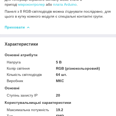
пригоді
мікроконтролер
або
плата Arduino
.
Панелі з 8 RGB-світлодіодів можна з'єднувати послідовно, для
цього в кутку кожного модуля є спеціальні контактні групи.
Приховати
Характеристики
Основні атрибути
Напруга
5 В
Колір світіння
RGB (різнокольоровий)
Кількість світлодіодів
64 шт.
Виробник
МКС
Основні
Ступінь захисту IP
20
Користувальницькі характеристики
Максимальна потужність
19.2
Тип
SMD