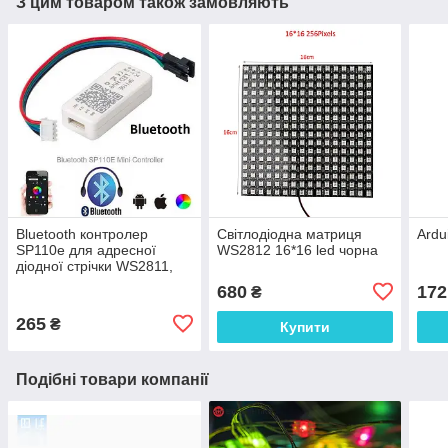
З цим товаром також замовляють
Bluetooth контролер
Світлодіодна матриця
Ardu
SP110e для адресної
WS2812 16*16 led чорна
діодної стрічки WS2811,
WS2812 Led Hue
680
172
₴
265
₴
Купити
Подібні товари компанії