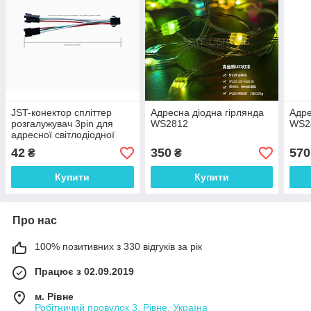
JST-конектор спліттер
Адресна діодна гірлянда
Адре
розгалужувач 3pin для
WS2812
WS2
адресної світлодіодної
стрічки WS2811, WS2812b,
42
350
570
₴
₴
WS2813
Купити
Купити
Про нас
100% позитивних з 330 відгуків за рік
Працює з 02.09.2019
м. Рівне
Робітничий провулок 3, Рівне, Україна