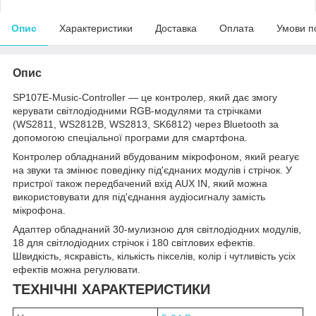
Опис
Характеристики
Доставка
Оплата
Умови п
Опис
SP107E-Music-Controller — це контролер, який дає змогу
керувати світлодіодними RGB-модулями та стрічками
(WS2811, WS2812B, WS2813, SK6812) через Bluetooth за
допомогою спеціальної програми для смартфона.
Контролер обладнаний вбудованим мікрофоном, який реагує
на звуки та змінює поведінку під'єднаних модулів і стрічок. У
пристрої також передбачений вхід AUX IN, який можна
використовувати для під'єднання аудіосигналу замість
мікрофона.
Адаптер обладнаний 30-мулизною для світлодіодних модулів,
18 для світлодіодних стрічок і 180 світлових ефектів.
Швидкість, яскравість, кількість пікселів, колір і чутливість усіх
ефектів можна регулювати.
ТЕХНІЧНІ ХАРАКТЕРИСТИКИ