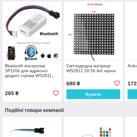
Bluetooth контролер
Світлодіодна матриця
Ardu
SP110e для адресної
WS2812 16*16 led чорна
діодної стрічки WS2811,
WS2812 Led Hue
680
172
₴
265
₴
Купити
Подібні товари компанії