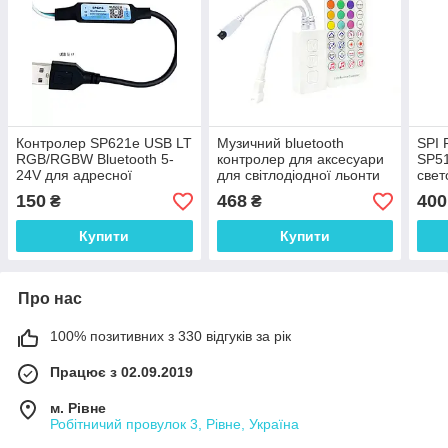
Контролер SP621e USB LT
Музичний bluetooth
SPI 
RGB/RGBW Bluetooth 5-
контролер для аксесуари
SP51
24V для адресної
для світлодіодної льонти
свет
світлодіодної стрічки
SP611e
150
468
400
₴
₴
Купити
Купити
Про нас
100% позитивних з 330 відгуків за рік
Працює з 02.09.2019
м. Рівне
Робітничий провулок 3, Рівне, Україна