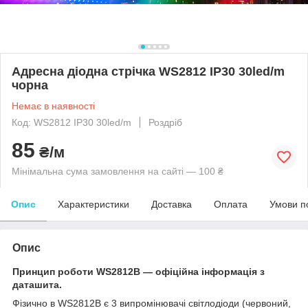
Адресна діодна стрічка WS2812 IP30 30led/m
чорна
Немає в наявності
Код: WS2812 IP30 30led/m
Роздріб
85
₴/м
Мінімальна сума замовлення на сайті — 100 ₴
Опис
Характеристики
Доставка
Оплата
Умови п
Опис
Принцип роботи WS2812
B
— офіційна інформація з
даташита.
Фізично в WS2812B є 3 випромінювачі світлодіоди (червоний,