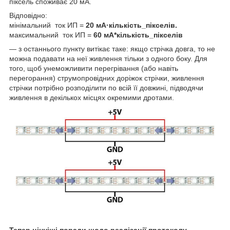
піксель споживає 20 мА.
Відповідно:
мінімальний ток ИП =
20 мА·кількість_пікселів
.
максимальний ток ИП =
60 мА*кількість_пікселів
— з останнього пункту витікає таке: якщо стрічка довга, то не
можна подавати на неї живлення тільки з одного боку. Для
того, щоб унеможливити перегрівання (або навіть
перегорання) струмопровідних доріжок стрічки, живлення
стрічки потрібно розподілити по всій її довжині, підводячи
живлення в декількох місцях окремими дротами.
Тепер цінніші поради щодо реалізації протоколу