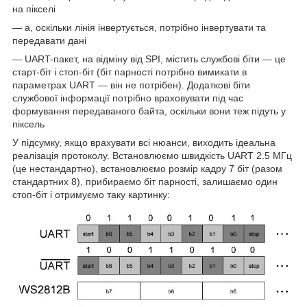
на пікселі
— а, оскільки лінія інвертується, потрібно інвертувати та
передавати дані
— UART-пакет, на відміну від SPI, містить службові біти — це
старт-біт і стоп-біт (біт парності потрібно вимикати в
параметрах UART — він не потрібен). Додаткові біти
службової інформації потрібно враховувати під час
формування передаваного байта, оскільки вони теж підуть у
піксель
У підсумку, якщо врахувати всі нюанси, виходить ідеальна
реалізація протоколу. Встановлюємо швидкість UART 2.5 МГц
(це нестандартно), встановлюємо розмір кадру 7 біт (разом
стандартних 8), прибираємо біт парності, залишаємо один
стоп-біт і отримуємо таку картинку: