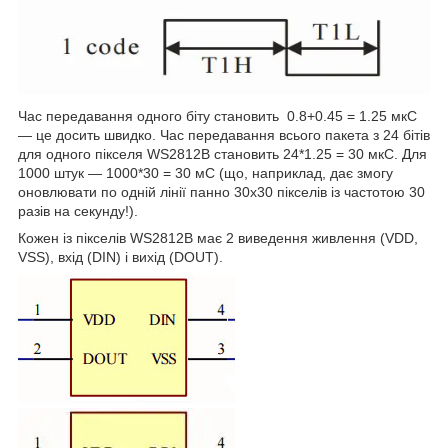
Час передавання одного біту становить 0.8+0.45 = 1.25 мкС
— це досить швидко. Час передавання всього пакета з 24 бітів
для одного пікселя WS2812B становить 24*1.25 = 30 мкС. Для
1000 штук — 1000*30 = 30 мС (що, наприклад, дає змогу
оновлювати по одній лінії панно 30х30 пікселів із частотою 30
разів на секунду!).
Кожен із пікселів WS2812B має 2 виведення живлення (VDD,
VSS), вхід (DIN) і вихід (DOUT).