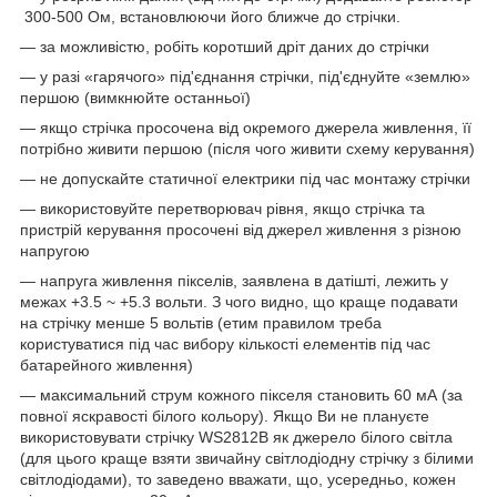
300-500 Ом, встановлюючи його ближче до стрічки.
— за можливістю, робіть коротший дріт даних до стрічки
— у разі «гарячого» під'єднання стрічки, під'єднуйте «землю»
першою (вимкнюйте останньої)
— якщо стрічка просочена від окремого джерела живлення, її
потрібно живити першою (після чого живити схему керування)
— не допускайте статичної електрики під час монтажу стрічки
— використовуйте перетворювач рівня, якщо стрічка та
пристрій керування просочені від джерел живлення з різною
напругою
— напруга живлення пікселів, заявлена в датішті, лежить у
межах +3.5 ~ +5.3 вольти. З чого видно, що краще подавати
на стрічку менше 5 вольтів (етим правилом треба
користуватися під час вибору кількості елементів під час
батарейного живлення)
— максимальний струм кожного пікселя становить 60 мА (за
повної яскравості білого кольору). Якщо Ви не плануєте
використовувати стрічку WS2812B як джерело білого світла
(для цього краще взяти звичайну світлодіодну стрічку з білими
світлодіодами), то заведено вважати, що, усередньо, кожен