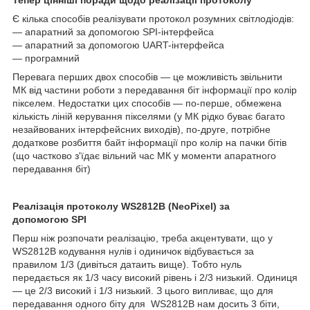
Є кілька способів реалізувати протокол розумних світлодіодів:
— апаратний за допомогою SPI-інтерфейса
— апаратний за допомогою UART-інтерфейса
— програмний
Перевага перших двох способів — це можливість звільнити
МК від частини роботи з передавання біт інформації про колір
пікселем. Недостатки цих способів — по-перше, обмежена
кількість ліній керування пікселями (у МК рідко буває багато
незайвованих інтерфейсних виходів), по-друге, потрібне
додаткове розбиття байт інформації про колір на пачки бітів
(що частково з'їдає вільний час МК у моменти апаратного
передавання біт)
Реалізація протоколу WS2812
B
(
NeoPixel
) за
допомогою
SPI
Перш ніж розпочати реалізацію, треба акцентувати, що у
WS2812B кодування нулів і одиничок відбувається за
правилом 1/3 (дивіться датаить вище). Тобто нуль
передається як 1/3 часу високий рівень і 2/3 низький. Одиниця
— це 2/3 високий і 1/3 низький. З цього випливає, що для
передавання одного біту для WS2812B нам досить 3 біти,