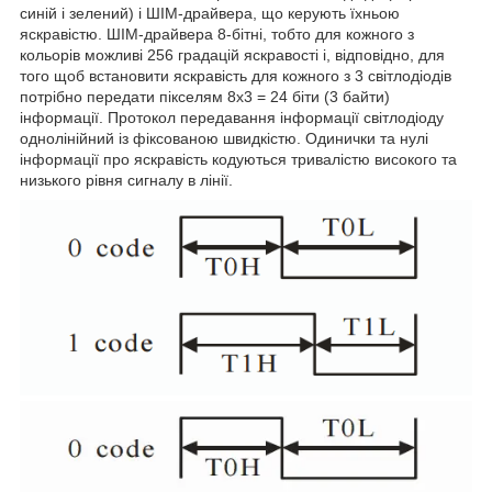
синій і зелений) і ШІМ-драйвера, що керують їхньою
яскравістю. ШІМ-драйвера 8-бітні, тобто для кожного з
кольорів можливі 256 градацій яскравості і, відповідно, для
того щоб встановити яскравість для кожного з 3 світлодіодів
потрібно передати пікселям 8х3 = 24 біти (3 байти)
інформації. Протокол передавання інформації світлодіоду
однолінійний із фіксованою швидкістю. Одинички та нулі
інформації про яскравість кодуються тривалістю високого та
низького рівня сигналу в лінії.