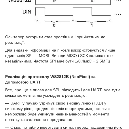
Ось тепер алгоритм стає простішим і прийнятним до
реалізації.
Для видавки інформації на пікселі використовується лише
один вивід SPI — MOSI. Виводи MISO і SCK залишаються
незадільними. Частота SPI має бути 1/0.4мкС = 2.5МГц
Реалізація протоколу WS2812
B
(
NeoPixel
) за
допомогою
UART
Все, про що я писав для SPI, підходить і для UART, але тут є
кілька моментів, які ускладнять реалізацію:
— UART у паузах утримує свою вихідну лінію (TXD) у
високому рівні, що для пікселів неприпустимо, оскільки
неможливо буде уникнути невизначеностей у моменти
початку та закінчення передавання
— Отже, потрібно інвертувати сигнал перед подаванням його