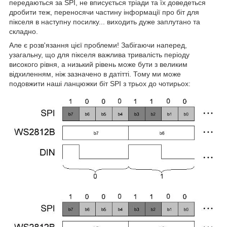
передаються за SPI, не вписується тріади та їх доведеться
дробити теж, переносячи частину інформації про біт для
пікселя в наступну посилку... виходить дуже заплутано та
складно.
Але є розв'язання цієї проблеми! Забігаючи наперед,
узагальну, що для пікселя важлива тривалість періоду
високого рівня, а низький рівень може бути з великим
відхиленням, ніж зазначено в датітті. Тому ми може
подовжити наші ланцюжки біт SPI з трьох до чотирьох: