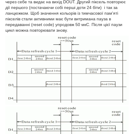
через себе та видає на вихід DOUT. Другий піксель повторює
дії першого (постачаючи собі перші доти 24 біти) і так за
ланцюжком. Щоб значення кольорів із тимчасової пам'яті
пікселів стали активними має бути витримана пауза в
передаванні (reset code) упродовж 50 мкС. Після цієї паузи
цикл можна повторювати знову.