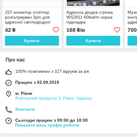
JST-конектор спліттер
Адресна діодна стрічка
Музи
розгалужувач 3pin для
WS2811 60led/m чорна
конт
адресної світлодіодної
підкладка
адре
стрічки WS2811, WS2812b,
WS2
42
168
700
₴
₴/м
WS2813
Купити
Купити
Про нас
100% позитивних з 327 відгуків за рік
Працює з 02.09.2019
м. Рівне
Робітничий провулок 3, Рівне, Україна
Контакти
Сьогодні працює з 09:00 до 18:00
Показати весь графік роботи