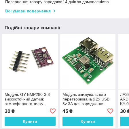
Повернення товару впродовж 14 днів за домовленістю
Всі умови повернення
Подібні товари компанії
Модуль GY-BMP280-3.3
Модуль знижувального
ЛАЗ
високоточний датчик
перетворювача з 2x USB
ARD
атмосферного тиску -
5v 3A для заряджання
KY-0
висотомір
пристроїв від USB
30
45
30
₴
₴
Купити
Купити