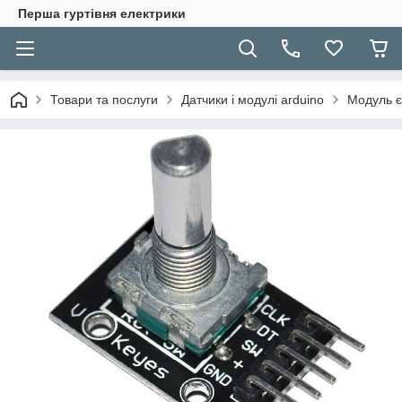
Перша гуртівня електрики
Товари та послуги
Датчики і модулі arduino
Модуль є