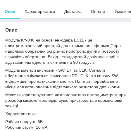
Опис
Характеристики
Доставка
Оплата
Умови п
Опис
Модуль KY-040 на основі енкодера EC11 - це
електромеханічний пристрій для отримання інформації про
напрямок обертання осі різних пристроїв, вугілля повороту і
швидкість обертання. Вихід - стандартний двоімпульсний з
відставанням одного із сигналів на 90 градусів.
Модуль має три висновки - SW, DT та CLK. Сигнали
обертання знімаються з висновків DT і CLK, а з виводу SW -
інформація про натискання кнопки. На платі передбачено
місце для встановлення підтягуючого резистора для кнопки.
Може використовуватися як альтернатива потенциметрам при
розробці мікроконтролерів, аудіо пристроїв та в промисловій
техніці.
Характеристики:
Робоча напруга 5В
Робочий струм 10 мА