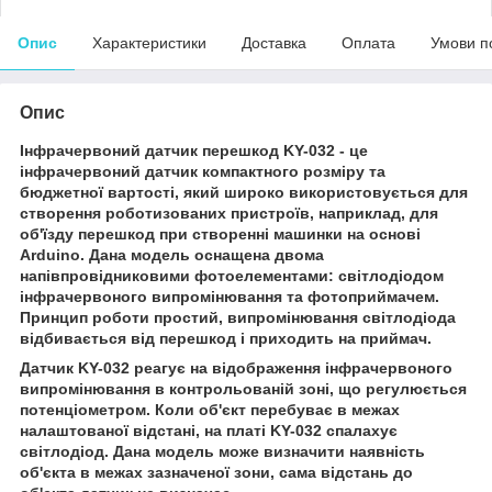
Опис
Характеристики
Доставка
Оплата
Умови п
Опис
Інфрачервоний датчик перешкод KY-032 - це
інфрачервоний датчик компактного розміру та
бюджетної вартості, який широко використовується для
створення роботизованих пристроїв, наприклад, для
об'їзду перешкод при створенні машинки на основі
Arduino. Дана модель оснащена двома
напівпровідниковими фотоелементами: світлодіодом
інфрачервоного випромінювання та фотоприймачем.
Принцип роботи простий, випромінювання світлодіода
відбивається від перешкод і приходить на приймач.
Датчик KY-032 реагує на відображення інфрачервоного
випромінювання в контрольованій зоні, що регулюється
потенціометром. Коли об'єкт перебуває в межах
налаштованої відстані, на платі KY-032 спалахує
світлодіод. Дана модель може визначити наявність
об'єкта в межах зазначеної зони, сама відстань до