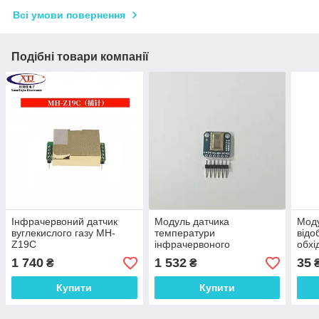
Всі умови повернення
Подібні товари компанії
Інфрачервоний датчик
Модуль датчика
Моду
вуглекислого газу MH-
температури
від
Z19C
інфрачервоного
обхі
тепловізора 8x8 GY-
1 740
1 532
35
₴
₴
AMG8833
Купити
Купити