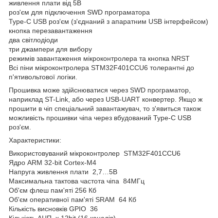
живлення плати від 5В
роз'єм для підключення SWD програматора
Type-C USB роз'єм (з'єднаний з апаратним USB інтерфейсом)
кнопка перезавантаження
два світлодіоди
три джампери для вибору
режимів завантаження мікроконтролера та кнопка NRST
Всі піни мікроконтролера STM32F401CCU6 толерантні до
п'ятивольтової логіки.
Прошивка може здійснюватися через SWD програматор,
наприклад ST-Link, або через USB-UART конвертер. Якщо ж
прошити в чіп спеціальний завантажувач, то з'явиться також
можливість прошивки чіпа через вбудований Type-C USB
роз'єм.
Характеристики:
Використовуваний мікроконтролер STM32F401CCU6
Ядро ARM 32-bit Cortex-M4
Напруга живлення плати 2,7…5В
Максимальна тактова частота чіпа 84МГц
Об'єм флеш пам'яті 256 Кб
Об'єм оперативної пам'яті SRAM 64 Кб
Кількість висновків GPIO 36
Кількість АЦП х 12bit (16 каналів)