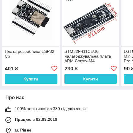
Плата розробника ESP32-
STM32F411CEU6
LGT
C6
налагоджувальна плата
Mini
ARM Cortex-M4
Pro 
нала
401
230
90
₴
₴
Купити
Купити
Про нас
100% позитивних з 330 відгуків за рік
Працює з 02.09.2019
м. Рівне