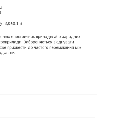
 В
В
: 3,0±0,1 В
онніх електричних приладів або зарядних
ектроприлади. Забороняється з’єднувати
оже призвести до частого перемикання між
кодження.