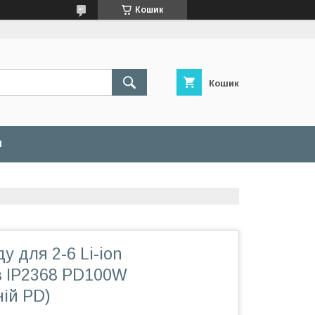
Кошик
Кошик
И
у для 2-6 Li-ion
в IP2368 PD100W
ій PD)