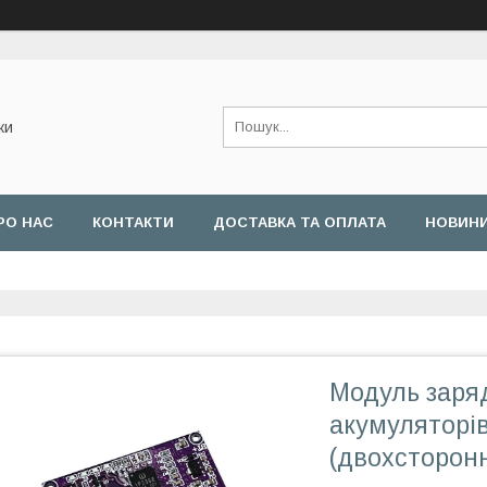
ки
РО НАС
КОНТАКТИ
ДОСТАВКА ТА ОПЛАТА
НОВИН
Модуль заряд
акумуляторі
(двохсторонн