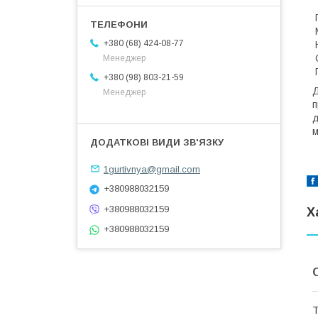
П
М
+380 (68) 424-08-77
Н
С
Менеджер
П
+380 (98) 803-21-59
Д
Менеджер
п
д
м
1gurtivnya@gmail.com
+380988032159
+380988032159
Х
+380988032159
Т