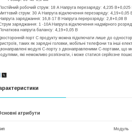
остійний робочий струм: 18 А Напруга перезаряду: 4,235 В+0,025
иттєвий струм: 30 А Напруга відключення перезаряду: 4,19+0,05 
апруга заряджання: 16,8-17 В Напруга перерозряду: 2,8+0,08 В
трум заряджання: 1 -10A Напруга відключення надмірного розряду
очаткова напруга балансу: 4,19+0,05 В
восторонній порт C продукту можна підключати лише до одностор
ристроїв, таких як зарядні головки, мобільні телефони та інші ел
вонаправлені модулі C-порту з двонаправленими C-портами, що м
одулями, які неможливо розпізнати, і може статися серйозне пош
арактеристики
Основні атрибути
ип
Модуль