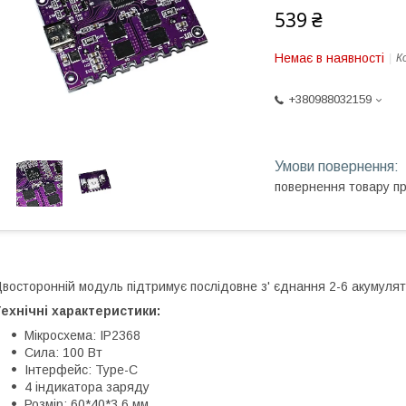
539 ₴
Немає в наявності
К
+380988032159
повернення товару п
восторонній модуль підтримує послідовне з' єднання 2-6 акумулят
ехнічні характеристики:
Мікросхема: IP2368
Сила: 100 Вт
Інтерфейс: Type-C
4 індикатора заряду
Розмір: 60*40*3,6 мм