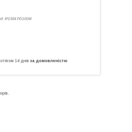
од:
IP2368 PD100W
ротягом 14 днів
за домовленістю
орів.