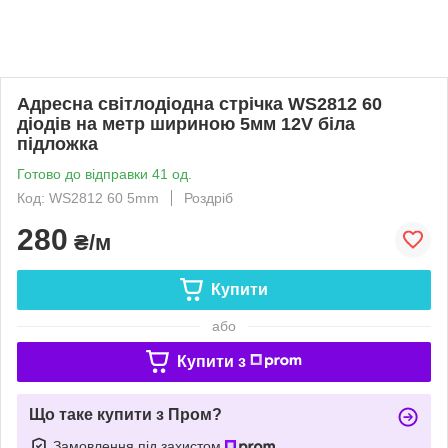
Адресна світлодіодна стрічка WS2812 60
діодів на метр шириною 5мм 12V біла
підложка
Готово до відправки 41 од.
Код: WS2812 60 5mm
Роздріб
280
₴/м
Купити
або
Купити з
Що таке купити з Пром?
Замовлення під захистом