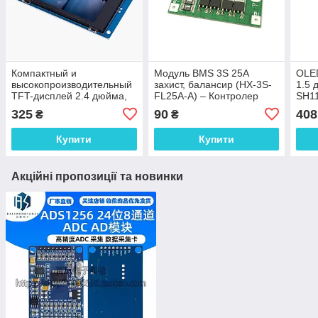
Компактный и
Модуль BMS 3S 25А
OLE
высокопроизводительный
захист, балансир (HX-3S-
1.5 
TFT-дисплей 2.4 дюйма,
FL25A-А) – Контролер
SH11
240 x 320 пикселей
заряду-розряду
325
90
408
₴
₴
Купити
Купити
Акційні пропозиції та новинки