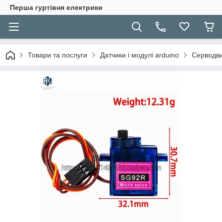
Перша гуртівня електрики
Товари та послуги
Датчики і модулі arduino
Серводви