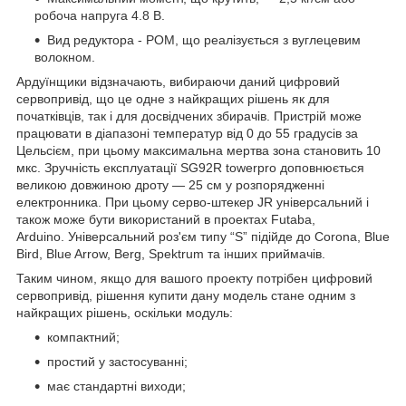
робоча напруга 4.8 В.
Вид редуктора - POM, що реалізується з вуглецевим
волокном.
Ардуїнщики відзначають, вибираючи даний цифровий
сервопривід, що це одне з найкращих рішень як для
початківців, так і для досвідчених збирачів. Пристрій може
працювати в діапазоні температур від 0 до 55 градусів за
Цельсієм, при цьому максимальна мертва зона становить 10
мкс. Зручність експлуатації SG92R towerpro доповнюється
великою довжиною дроту — 25 см у розпорядженні
електронника. При цьому серво-штекер JR універсальний і
також може бути використаний в проектах Futaba,
Arduino. Універсальний роз'єм типу “S” підійде до Corona, Blue
Bird, Blue Arrow, Berg, Spektrum та інших приймачів.
Таким чином, якщо для вашого проекту потрібен цифровий
сервопривід, рішення купити дану модель стане одним з
найкращих рішень, оскільки модуль:
компактний;
простий у застосуванні;
має стандартні виходи;