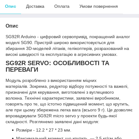
Опис
Доставка
Оплата
Умови повернення
Опис
SG92R Arduino - цифровий сервопривід, покращений аналог
моделі SG90. Пристрій широко використовується для
збирання 3D-моделей літаків, гелікоптерів, розрахований на
високі швидкості та експлуатацію в агресивних умовах.
SG92R SERVO: ОСОБЛИВОСТІ ТА
ПЕРЕВАГИ
Модуль розроблено з використанням міцних
матеріалів. Зокрема, редуктор відбору потужності та важелі,
призначені для керування, виготовлені з вуглецевого
волокна. Технічні характеристики, заявлені виробником,
говорять про те, що істотно підвищений момент, що крутить,
але при цьому збережена легка вага (всього 9 г). Це дозволяє
впроваджувати SG92R micro servo у проекти будь-якої
складності. Розглянемо заявлені дані модуля:
Розміри - 12.2 * 27 * 23 мм.
Максимальний момент, що крутить, — 2,5 кг/см або