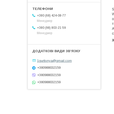
S
W
+380 (68) 424-08-77
о
Менеджер
т
+380 (98) 803-21-59
А
с
Менеджер
1gurtivnya@gmail.com
+380988032159
+380988032159
+380988032159