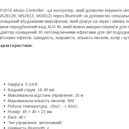
P107E-Music-Controller - це контролер, який дозволяє керувати с
S2812B, WS2813, SK6812) через Bluetooth за допомогою спеціал
снащений вбудованим мікрофоном, який реагує на звуки і змінює по
акож передбачений вхід AUX IN, який можна використовувати для 
даптер оснащений 30 світломузичними ефектами для світлодіодних 
вітлових ефектів. Швидкість, яскравість, кількість пікселів, колір і 
Характеристики:
Напруга: 5-24 В
Вхідний струм: 18-45 мА
Максимальна відстань управління: 20 м
Максимальна кількість пікселів: 960
Робоча температура: -20oC - + 60oC
Розмір: 85 × 45 × 22 мм
Вага: 40 г
Тип управління: автономний
Наявність Bluetooth: є