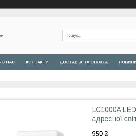
ки
РО НАС
КОНТАКТИ
ДОСТАВКА ТА ОПЛАТА
НОВИН
LC1000A LED
адресної сві
950 ₴