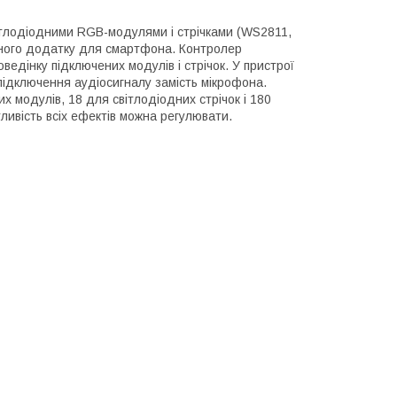
вітлодіодними RGB-модулями і стрічками (WS2811,
ьного додатку для смартфона. Контролер
ведінку підключених модулів і стрічок. У пристрої
підключення аудіосигналу замість мікрофона.
модулів, 18 для світлодіодних стрічок і 180
чутливість всіх ефектів можна регулювати.