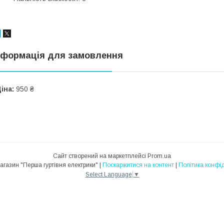
нформація для замовлення
іна:
950 ₴
Сайт створений на маркетплейсі
Prom.ua
Інтернет-магазин "Перша гуртівня електрики" |
Поскаржитися на контент
|
Політика конфід
Select Language
▼