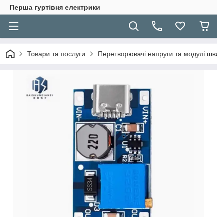
Перша гуртівня електрики
Товари та послуги
Перетворювачі напруги та модулі шв