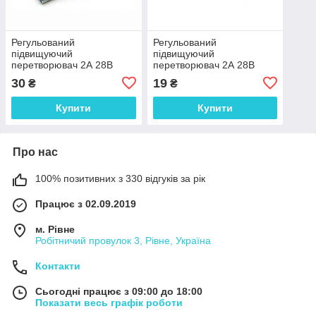
Регульований
Регульований
підвищуючий
підвищуючий
перетворювач 2А 28В
перетворювач 2А 28В
MT3608 з micro-USB
MT3608
30
19
₴
₴
роз`ємом
Купити
Купити
Про нас
100% позитивних з 330 відгуків за рік
Працює з 02.09.2019
м. Рівне
Робітничий провулок 3, Рівне, Україна
Контакти
Сьогодні працює з 09:00 до 18:00
Показати весь графік роботи