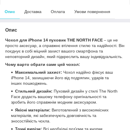
Опис
Доставка
Оплата
Умови повернення
Опис
Чохол для iPhone 14 пуховик THE NORTH FACE
– це не
просто аксесуар, а справжнє втілення стилю та надійності. Він
поєднує в собі міцний захист вашого смартфона та
неповторний дизайн, який підкреслить вашу індивідуальність.
Чому варто обрати саме цей чохол:
Максимальний захист:
Чохол надійно фіксує ваш
iPhone 14, захищаючи його від подряпин, ударів та
інших пошкоджень.
Стильний дизайн:
Пуховий дизайн у стилі The North
Face додасть вашому телефону оригінальності та
зробить його справжнім модним аксесуаром.
Якісні матеріали:
Виготовлений з високоякісних
матеріалів, які забезпечують довговічність та
зносостійкість чохла.
Точні вирізи:
Всі необхідні роз'єми та кнопки