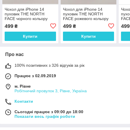
Чохол для iPhone 14
Чохол для iPhone 14
Чохо
пуховик THE NORTH
пуховик THE NORTH
пух
FACE чорного кольору
FACE рожевого кольору
FACE
499
499
499
₴
₴
Купити
Купити
Про нас
100% позитивних з 326 відгуків за рік
Працює з 02.09.2019
м. Рівне
Робітничий провулок 3, Рівне, Україна
Контакти
Сьогодні працює з 09:00 до 18:00
Показати весь графік роботи