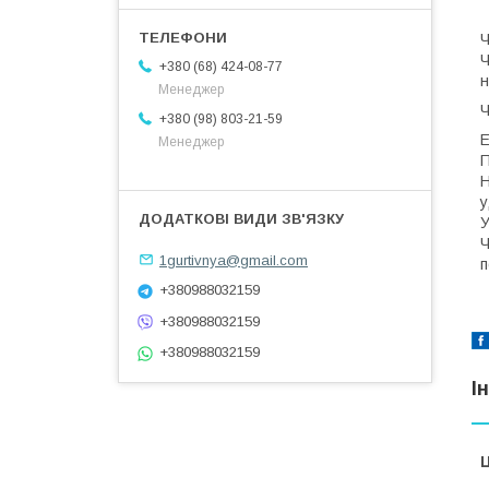
Ч
Ч
+380 (68) 424-08-77
н
Менеджер
Ч
+380 (98) 803-21-59
Е
Менеджер
П
Н
у
У
Ч
1gurtivnya@gmail.com
п
+380988032159
+380988032159
+380988032159
І
Ц