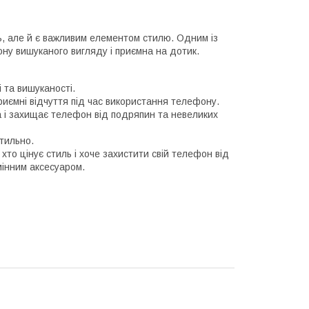
, але й є важливим елементом стилю. Одним із
ну вишуканого вигляду і приємна на дотик.
 та вишуканості.
приємні відчуття під час використання телефону.
а і захищає телефон від подряпин та невеликих
стильно.
 хто цінує стиль і хоче захистити свій телефон від
мінним аксесуаром.