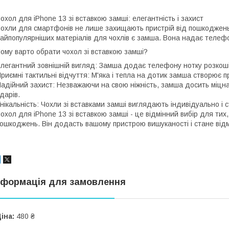
охол для iPhone 13 зі вставкою замші: елегантність і захист
охли для смартфонів не лише захищають пристрій від пошкоджень
айпопулярніших матеріалів для чохлів є замша. Вона надає телефо
ому варто обрати чохол зі вставкою замші?
легантний зовнішній вигляд: Замша додає телефону нотку розкоші
риємні тактильні відчуття: М'яка і тепла на дотик замша створює 
адійний захист: Незважаючи на свою ніжність, замша досить міцн
дарів.
нікальність: Чохли зі вставками замші виглядають індивідуально і 
охол для iPhone 13 зі вставкою замші - це відмінний вибір для тих,
ошкоджень. Він додасть вашому пристрою вишуканості і стане від
нформація для замовлення
іна:
480 ₴