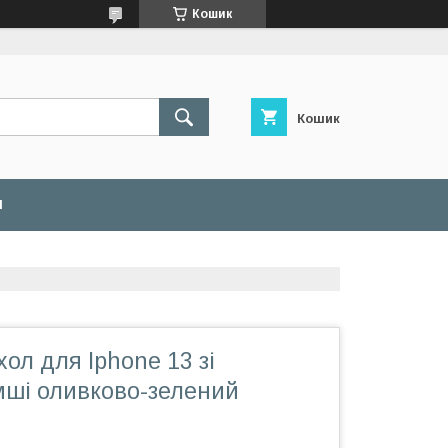
Кошик
Кошик
И
ол для Iphone 13 зі
мші оливково-зелений