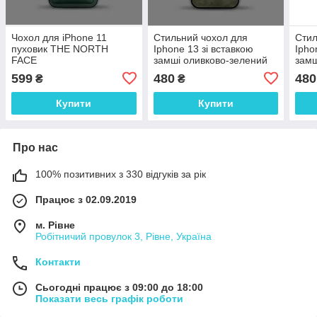
Чохол для iPhone 11
Стильний чохол для
Стил
пуховик THE NORTH
Iphone 13 зі вставкою
Ipho
FACE
замші оливково-зелений
замш
599
480
480
₴
₴
Купити
Купити
Про нас
100% позитивних з 330 відгуків за рік
Працює з 02.09.2019
м. Рівне
Робітничий провулок 3, Рівне, Україна
Контакти
Сьогодні працює з 09:00 до 18:00
Показати весь графік роботи