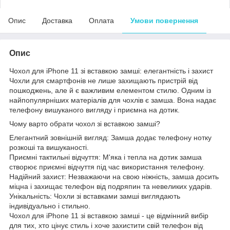
Опис
Доставка
Оплата
Умови повернення
Опис
Чохол для iPhone 11 зі вставкою замші: елегантність і захист
Чохли для смартфонів не лише захищають пристрій від
пошкоджень, але й є важливим елементом стилю. Одним із
найпопулярніших матеріалів для чохлів є замша. Вона надає
телефону вишуканого вигляду і приємна на дотик.
Чому варто обрати чохол зі вставкою замші?
Елегантний зовнішній вигляд: Замша додає телефону нотку
розкоші та вишуканості.
Приємні тактильні відчуття: М'яка і тепла на дотик замша
створює приємні відчуття під час використання телефону.
Надійний захист: Незважаючи на свою ніжність, замша досить
міцна і захищає телефон від подряпин та невеликих ударів.
Унікальність: Чохли зі вставками замші виглядають
індивідуально і стильно.
Чохол для iPhone 11 зі вставкою замші - це відмінний вибір
для тих, хто цінує стиль і хоче захистити свій телефон від