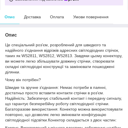
Опис
Доставка
Оплата
Умови повернення
Опис
Це спеціальний роз'єм, розроблений для швидкого та
надійного з'єднання відрізків адресних світлодіодних стрічок,
таких як WS2811, WS2812, WS2813. Завдяки цьому конектору,
ви можете легко збільшувати довжину стрічки, створювати
складні світлодіодні конструкції та замінювати пошкоджені
ділянки.
Чому він потрібен?
Швидке та зручне з'єднання: Немає потреби в паянні,
достатньо просто вставити контакти стрічки в роз'єм.
Надійність: Забезпечує стабільний контакт і передачу сигналу,
що гарантує безперебійну роботу світлодіодної стрічки.
Багаторазове використання: Конектор можна використовувати
повторно, що дозволяє легко змінювати конфігурацію
світлодіодної підсвітки.Конектор складається з двох частин:
Корпус: Виготовлений з міцного пластику, забезпечує надійну