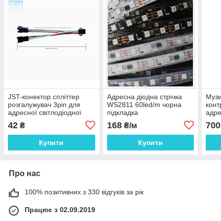
JST-конектор спліттер
Адресна діодна стрічка
Музи
розгалужувач 3pin для
WS2811 60led/m чорна
конт
адресної світлодіодної
підкладка
адре
стрічки WS2811, WS2812b,
WS2
42
168
700
₴
₴/м
WS2813
Купити
Купити
Про нас
100% позитивних з 330 відгуків за рік
Працює з 02.09.2019