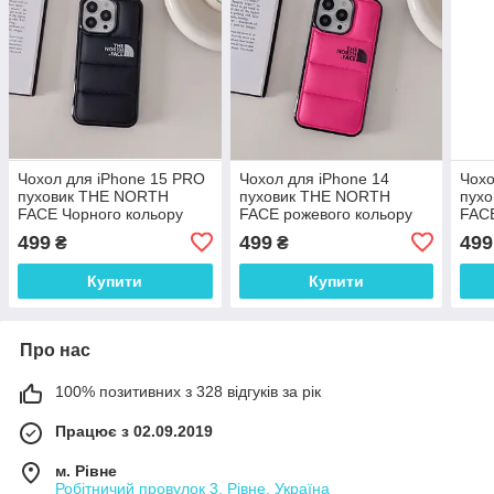
Чохол для iPhone 15 PRO
Чохол для iPhone 14
Чохо
пуховик THE NORTH
пуховик THE NORTH
пух
FACE Чорного кольору
FACE рожевого кольору
FACE
499
499
499
₴
₴
Купити
Купити
Про нас
100% позитивних з 328 відгуків за рік
Працює з 02.09.2019
м. Рівне
Робітничий провулок 3, Рівне, Україна