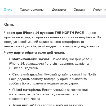
Опис
Характеристики
Доставка
Оплата
Умови п
Опис
Чохол для iPhone 14 пуховик THE NORTH FACE
– це не
просто аксесуар, а справжнє втілення стилю та надійності. Він
поєднує в собі міцний захист вашого смартфона та
неповторний дизайн, який підкреслить вашу індивідуальність.
Чому варто обрати саме цей чохол:
Максимальний захист:
Чохол надійно фіксує ваш
iPhone 14, захищаючи його від подряпин, ударів та
інших пошкоджень.
Стильний дизайн:
Пуховий дизайн у стилі The North
Face додасть вашому телефону оригінальності та
зробить його справжнім модним аксесуаром.
Якісні матеріали:
Виготовлений з високоякісних
матеріалів, які забезпечують довговічність та
зносостійкість чохла.
Точні вирізи:
Всі необхідні роз'єми та кнопки