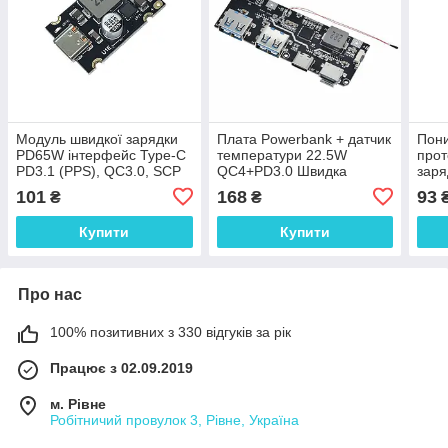
Модуль швидкої зарядки
Плата Powerbank + датчик
Пони
PD65W інтерфейс Type-C
температури 22.5W
прот
PD3.1 (PPS), QC3.0, SCP
QC4+PD3.0 Швидка
заря
зарядка зарядний
QC4+
101
168
93
₴
₴
пристрій li-ion
MTK
Купити
Купити
Про нас
100% позитивних з 330 відгуків за рік
Працює з 02.09.2019
м. Рівне
Робітничий провулок 3, Рівне, Україна