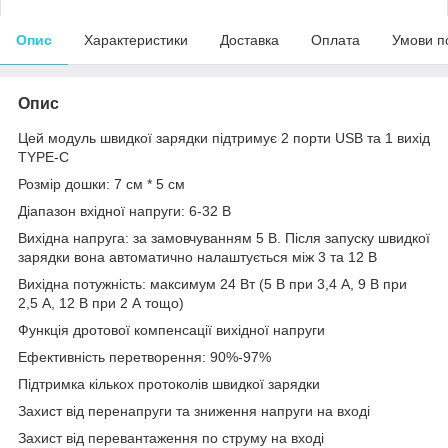
Опис
Характеристики
Доставка
Оплата
Умови п
Опис
Цей модуль швидкої зарядки підтримує 2 порти USB та 1 вихід
TYPE-C
Розмір дошки: 7 см * 5 см
Діапазон вхідної напруги: 6-32 В
Вихідна напруга: за замовчуванням 5 В. Після запуску швидкої
зарядки вона автоматично налаштується між 3 та 12 В
Вихідна потужність: максимум 24 Вт (5 В при 3,4 А, 9 В при
2,5 А, 12 В при 2 А тощо)
Функція дротової компенсації вихідної напруги
Ефективність перетворення: 90%-97%
Підтримка кількох протоколів швидкої зарядки
Захист від перенапруги та зниження напруги на вході
Захист від перевантаження по струму на вході