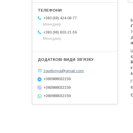
+380 (68) 424-08-77
Менеджер
ґ
т
+380 (98) 803-21-59
д
Менеджер
н
R
г
1gurtivnya@gmail.com
+380988032159
с
+380988032159
+380988032159