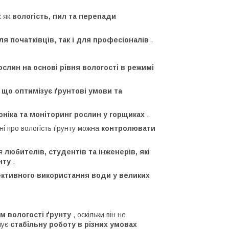
х як
вологість, пил та перепади
ля початківців, так і для професіоналів
.
слин на основі рівня вологості в режимі
 що оптимізує ґрунтові умови та
оніка та моніторинг рослин у горщиках
.
і про вологість ґрунту можна
контролювати
я
любителів, студентів та інженерів, які
нту
.
ктивного використання води у великих
 вологості ґрунту
, оскільки він не
чує
стабільну роботу в різних умовах