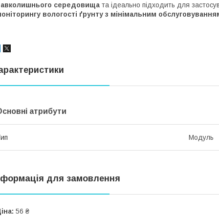
навколишнього середовища
та ідеально підходить для застосу
оніторингу вологості ґрунту з мінімальним обслуговування
арактеристики
Основні атрибути
ип
Модуль
нформація для замовлення
іна:
56 ₴