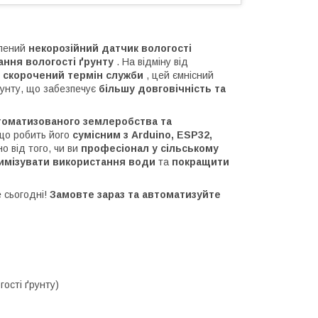
алений
некорозійний датчик вологості
ння вологості ґрунту
. На відміну від
ь скорочений термін служби
, цей ємнісний
рунту, що забезпечує
більшу довговічність та
томатизованого землеробства та
що робить його
сумісним з Arduino, ESP32,
о від того, чи ви
професіонал у сільському
имізувати використання води
та
покращити
 сьогодні!
Замовте зараз та автоматизуйте
гості ґрунту)