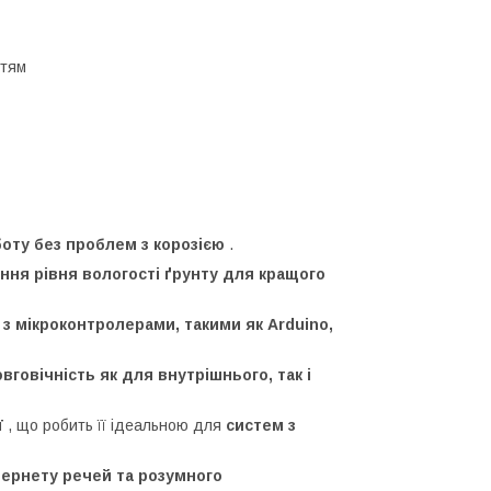
ттям
оту без проблем з корозією
.
ння рівня вологості ґрунту для кращого
 з мікроконтролерами, такими як Arduino,
вговічність як для внутрішнього, так і
ї
, що робить її ідеальною для
систем з
тернету речей та розумного