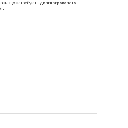
вань, що потребують
довгострокового
м
.