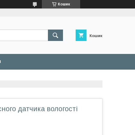
Кошик
Кошик
И
ного датчика вологості