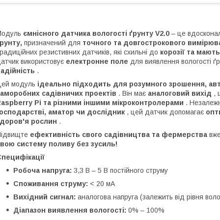
Модуль
ємнісного датчика вологості ґрунту V2.0
– це вдоскон
рунту,
призначений для
точного та довгострокового вимірюва
радиційних резистивних датчиків, які схильні до
корозії та мают
атчик використовує
електронне поле
для виявлення вологості ґ
адійність
.
Цей модуль
ідеально підходить для розумного зрошення, ав
саморобних садівничих проектів
. Він має
аналоговий вихід
, 
aspberry Pi та різними іншими мікроконтролерами
. Незалежн
осподарстві, аматор чи дослідник
, цей датчик допомагає
опт
здоров'я рослин
.
Підвищте
ефективність свого садівництва та фермерства
вже
вою систему поливу без зусиль!
Специфікації
Робоча напруга:
3,3 В – 5 В постійного струму
Споживання струму:
< 20 мА
Вихідний сигнал:
аналогова напруга (залежить від рівня воло
Діапазон виявлення вологості:
0% – 100%