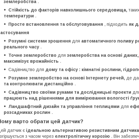
землеробства
.
Стійкість до факторів навколишнього середовища,
таки
температури
.
Просте встановлення та обслуговування
, підходить
як д
Застосування
Розумні системи зрошення
для
автоматичного поливу ро
реального часу
.
Точне землеробство
для
землеробства на основі даних,
максимізує врожайність
.
Садівництво для
дому та офісу :
кімнатні рослини, гідроп
Розумне землеробство на основі Інтернету речей,
де дан
та контролювати дистанційно
.
Садівництво своїми руками та дослідницькі проекти
дл
працюють над рішеннями для вимірювання вологості ґру
Ландшафтний дизайн та управління теплицями
для
ефе
розсадниках рослин
.
Чому варто обрати цей датчик?
ей датчик є
ідеальною альтернативою резистивним датчикам
огіршується з часом через
електролітичну корозію
. Він забезпе