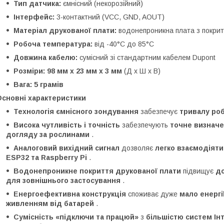
Тип датчика:
ємнісний (некорозійний)
Інтерфейс:
3-контактний (VCC, GND, AOUT)
Матеріал друкованої плати:
водонепроникна плата з покри
Робоча температура:
від -40°C до 85°C
Довжина кабелю:
сумісний зі стандартним кабелем Dupont
Розміри:
98 мм x 23 мм x 3 мм
(Д x Ш x В)
Вага:
5 грамів
Основні характеристики
Технологія ємнісного зондування
забезпечує
тривалу роб
Висока чутливість і точність
забезпечують
точне визначе
догляду за рослинами
.
Аналоговий вихідний сигнал
дозволяє
легко взаємодіяти
ESP32 та Raspberry Pi
.
Водонепроникне покриття друкованої плати
підвищує
до
для зовнішнього застосування
.
Енергоефективна конструкція
споживає дуже
мало енергі
живленням від батарей
.
Сумісність «підключи та працюй»
з
більшістю систем Ін