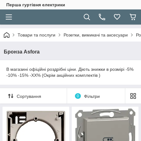
Перша гуртівня електрики
Товари та послуги
Розетки, вимикачі та аксесуари
Ро
Бронза Asfora
В магазині офіційні роздрібні ціни. Діють знижки в розмірі -5%
-10% -15% -ХХ% (Окрім акційних комплектів )
Сортування
0
Фільтри