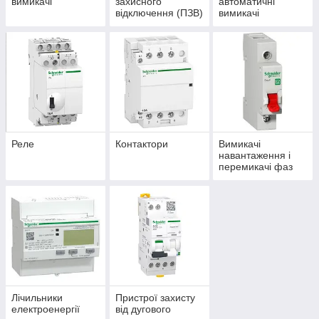
вимикачі
захисного
автоматичні
відключення (ПЗВ)
вимикачі
Реле
Контактори
Вимикачі
навантаження і
перемикачі фаз
Лічильники
Пристрої захисту
електроенергії
від дугового