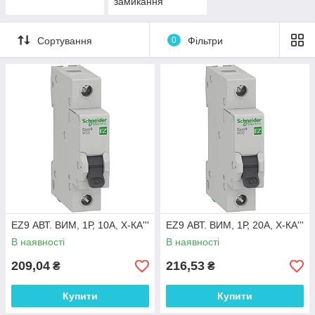
замикання
Сортування
0
Фільтри
EZ9 АВТ. ВИМ, 1Р, 10А, Х-КА'''
EZ9 АВТ. ВИМ, 1Р, 20А, Х-КА'''
В наявності
В наявності
209,04
216,53
₴
₴
Купити
Купити