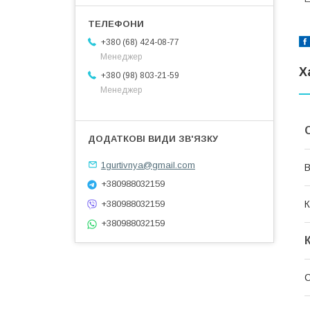
+380 (68) 424-08-77
Менеджер
Х
+380 (98) 803-21-59
Менеджер
1gurtivnya@gmail.com
В
+380988032159
К
+380988032159
+380988032159