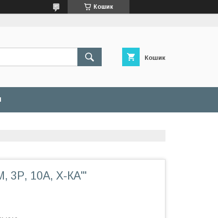
Кошик
Кошик
И
 3Р, 10А, Х-КА'''