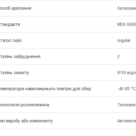
посіб кріплення
Затискан
Стандарти
МЕК 6089
татус серії
regular
тупінь забруднення
2
тупінь захисту
IP20 від
емпература навколишнього повітря для збер
-40-85 °C
ехнологія розчеплювача
Тепломаг
ип виробу або компоненту
Автомати