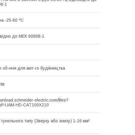
8-1
на -25-60 °C
овідно до МЕК 60898-1
 об-ння для жит-го будівництва
лів
ownload.schneider-electric.com/files?
ef=UAM-HD-CAT100X210
 тунельного типу (Зверху або знизу) 1-16 мм²