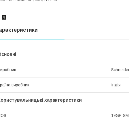
арактеристики
Основні
иробник
Schneider
раїна виробник
Індія
Користувальницькі характеристики
COS
19GP-S