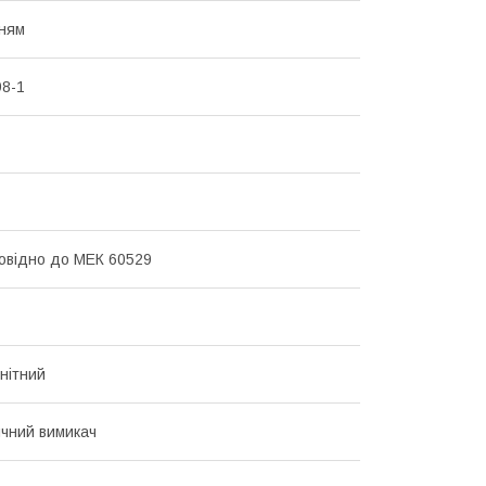
ням
8-1
повідно до МЕК 60529
нітний
чний вимикач