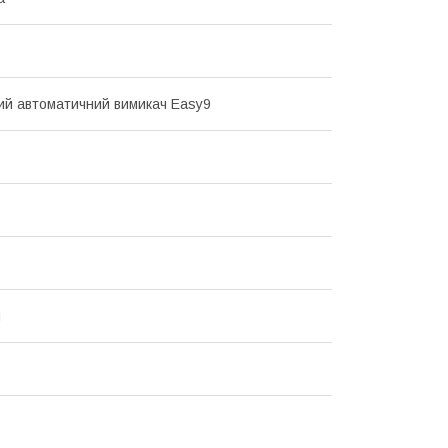
й автоматичний вимикач Easy9
й