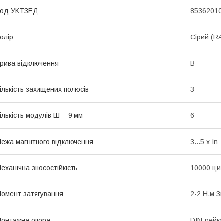
Код УКТЗЕД
8536201
олір
Сірий (R
рива відключення
B
ількість захищених полюсів
3
ількість модулів Ш = 9 мм
6
ежа магнітного відключення
3...5 x In
еханічна зносостійкість
10000 ци
омент затягування
2-2 Н.м 
онтажна опора
DIN-рейк