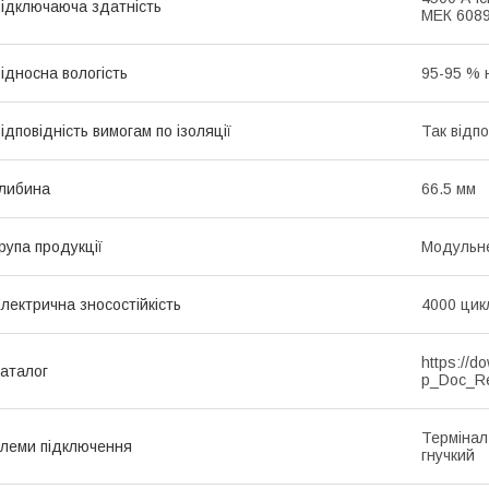
ідключаюча здатність
МЕК 6089
ідносна вологість
95-95 % 
ідповідність вимогам по ізоляції
Так відп
либина
66.5 мм
рупа продукції
Модульне
лектрична зносостійкість
4000 цик
https://d
аталог
p_Doc_R
Термінал
леми підключення
гнучкий