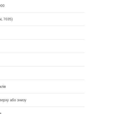
000
AL 7035)
клів
Зверху або знизу
а