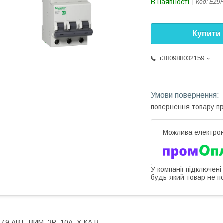
В наявності
Код:
EZ9
Купити
+380988032159
повернення товару п
У компанії підключені
будь-який товар не п
Z9 АВТ. ВИМ, 3Р, 10А, Х-КА В