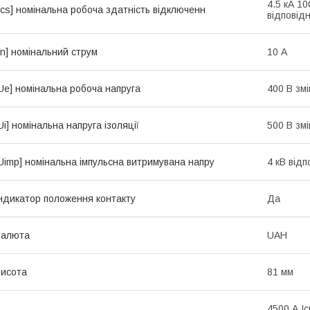
4.5 кА 10
Ics] номінальна робоча здатність відключенн
відповід
In] номінальний струм
10 А
Ue] номінальна робоча напруга
400 В зм
Ui] номінальна напруга ізоляції
500 В зм
Uimp] номінальна імпульсна витримувана напру
4 кВ від
ндикатор положення контакту
Да
Валюта
UAH
исота
81 мм
4500 А Ic