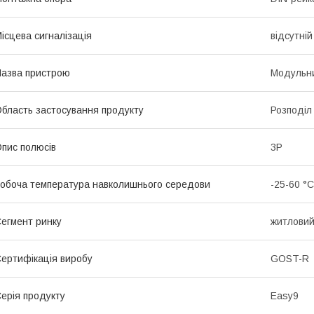
ісцева сигналізація
відсутній
азва пристрою
Модульни
бласть застосування продукту
Розподіл
пис полюсів
3P
обоча температура навколишнього середови
-25-60 °C
егмент ринку
житлови
ертифікація виробу
GOST-R
ерія продукту
Easy9