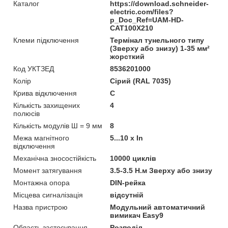
Каталог
https://download.schneider-
electric.com/files?
p_Doc_Ref=UAM-HD-
CAT100X210
Клеми підключення
Термінал тунельного типу
(Зверху або знизу) 1-35 мм²
жорсткий
Код УКТЗЕД
8536201000
Колір
Сірий (RAL 7035)
Крива відключення
C
Кількість захищених
4
полюсів
Кількість модулів Ш = 9 мм
8
Межа магнітного
5...10 x In
відключення
Механічна зносостійкість
10000 циклів
Момент затягування
3.5-3.5 Н.м Зверху або знизу
Монтажна опора
DIN-рейка
Місцева сигналізація
відсутній
Назва пристрою
Модульний автоматичний
вимикач Easy9
Область застосування
Розподіл