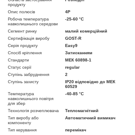
продукту
Опис полюсів
4P
Робоча температура
-25-60 °C
навколишнього середови
Сегмент ринку
малий комерційний
Сертифікація виробу
GOST-R
Серія продукту
Easy9
Спосіб кріплення
Затисканням
Стандарти
МЕК 60898-1
Статус серії
regular
Ступінь забруднення
2
Ступінь захисту
IP20 відповідно до МЕК
60529
Температура
-40-85 °C
навколишнього повітря
для збер
Технологія розчеплювача
Тепломагнітний
Тип виробу або
Автоматичний вимикач
компоненту
Тип керування
перемікач