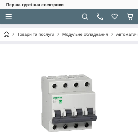
Перша гуртівня електрики
Товари та послуги
Модульне обладнання
Автоматичн