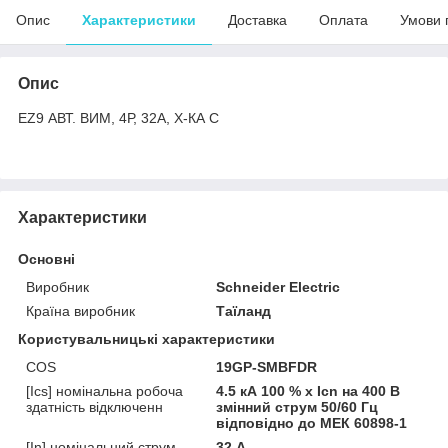
Опис
Характеристики
Доставка
Оплата
Умови 
Опис
EZ9 АВТ. ВИМ, 4Р, 32А, Х-КА С
Характеристики
Основні
Виробник
Schneider Electric
Країна виробник
Таїланд
Користувальницькі характеристики
COS
19GP-SMBFDR
[Ics] номінальна робоча
4.5 кА 100 % x Icn на 400 В
здатність відключенн
змінний струм 50/60 Гц
відповідно до МЕК 60898-1
[In] номінальний струм
32 А