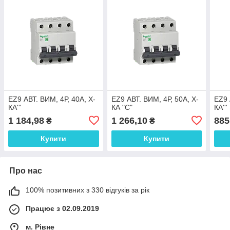
EZ9 АВТ. ВИМ, 4Р, 40А, Х-
EZ9 АВТ. ВИМ, 4Р, 50А, Х-
EZ9 
КА'''
КА "С"
КА'''
1 184,98
1 266,10
885
₴
₴
Купити
Купити
Про нас
100% позитивних з 330 відгуків за рік
Працює з 02.09.2019
м. Рівне