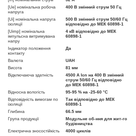
[Ue] номінальна робоча
400 В змінний струм 50 Гц
напруга
[Ui] номінальна напруга
500 В змінний струм 50/60 Гц
ізоляції
відповідно до МЕК 60898-1
[Uimp] номінальна
4 кВ відповідно до МЕК
імпульсна витримувана
60898-1
напру
Індикатор положення
Да
контакту
Валюта
UAH
Висота
81 мм
Відключаюча здатність
4500 А Icn на 400 В змінний
струм 50/60 Гц відповідно
до МЕК 60898-1
Відносна вологість
95-95 % на -25-60 °C
Відповідність вимогам по
Так відповідно до МЕК
ізоляції
60898-1
Глибина
66.5 мм
Група продукції
Модульне об-ння для жит-го
будівництва
Електрична зносостійкість
4000 циклів