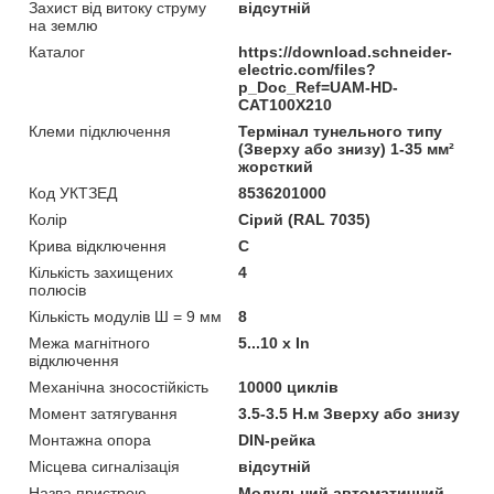
Захист від витоку струму
відсутній
на землю
Каталог
https://download.schneider-
electric.com/files?
p_Doc_Ref=UAM-HD-
CAT100X210
Клеми підключення
Термінал тунельного типу
(Зверху або знизу) 1-35 мм²
жорсткий
Код УКТЗЕД
8536201000
Колір
Сірий (RAL 7035)
Крива відключення
C
Кількість захищених
4
полюсів
Кількість модулів Ш = 9 мм
8
Межа магнітного
5...10 x In
відключення
Механічна зносостійкість
10000 циклів
Момент затягування
3.5-3.5 Н.м Зверху або знизу
Монтажна опора
DIN-рейка
Місцева сигналізація
відсутній
Назва пристрою
Модульний автоматичний