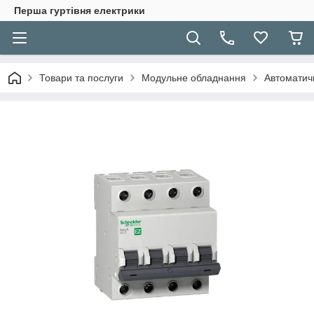
Перша гуртівня електрики
Товари та послуги
Модульне обладнання
Автоматичн