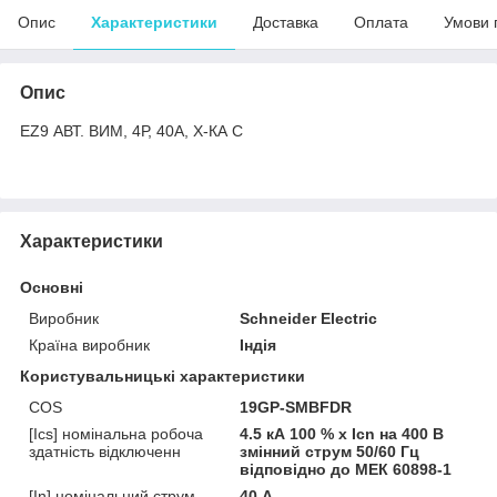
Опис
Характеристики
Доставка
Оплата
Умови 
Опис
EZ9 АВТ. ВИМ, 4Р, 40А, Х-КА С
Характеристики
Основні
Виробник
Schneider Electric
Країна виробник
Індія
Користувальницькі характеристики
COS
19GP-SMBFDR
[Ics] номінальна робоча
4.5 кА 100 % x Icn на 400 В
здатність відключенн
змінний струм 50/60 Гц
відповідно до МЕК 60898-1
[In] номінальний струм
40 А