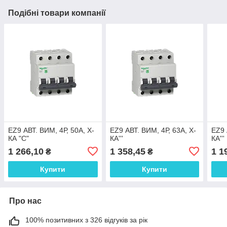
Подібні товари компанії
EZ9 АВТ. ВИМ, 4Р, 50А, Х-
EZ9 АВТ. ВИМ, 4Р, 63А, Х-
EZ9 
КА "С"
КА'''
КА'''
1 266,10
1 358,45
1 1
₴
₴
Купити
Купити
Про нас
100% позитивних з 326 відгуків за рік