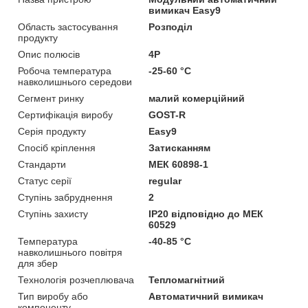
вимикач Easy9
Область застосування
Розподіл
продукту
Опис полюсів
4P
Робоча температура
-25-60 °C
навколишнього середови
Сегмент ринку
малий комерційний
Сертифікація виробу
GOST-R
Серія продукту
Easy9
Спосіб кріплення
Затисканням
Стандарти
МЕК 60898-1
Статус серії
regular
Ступінь забруднення
2
Ступінь захисту
IP20 відповідно до МЕК
60529
Температура
-40-85 °C
навколишнього повітря
для збер
Технологія розчеплювача
Тепломагнітний
Тип виробу або
Автоматичний вимикач
компоненту