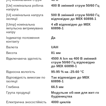
[Ue] номінальна робоча
400 В змінний струм 50/60 Гц
напруга
[Ui] номінальна напруга
500 В змінний струм 50/60 Гц
ізоляції
відповідно до МЕК 60898-1
[Uimp] номінальна
4 кВ відповідно до МЕК
імпульсна витримувана
60898-1
напру
Індикатор положення
Да
контакту
Валюта
UAH
Висота
81 мм
Відключаюча здатність
4500 А Icn на 400 В змінний
струм 50/60 Гц відповідно
до МЕК 60898-1
Відносна вологість
95-95 % на -25-60 °C
Відповідність вимогам по
Так відповідно до МЕК
ізоляції
60898-1
Глибина
66.5 мм
Група продукції
Модульне об-ння для жит-го
будівництва
Електрична зносостійкість
4000 циклів