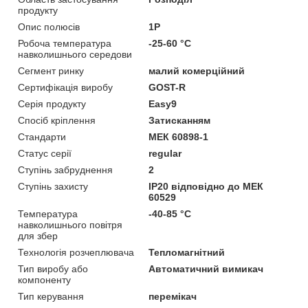
продукту
Опис полюсів
1P
Робоча температура
-25-60 °C
навколишнього середови
Сегмент ринку
малий комерційний
Сертифікація виробу
GOST-R
Серія продукту
Easy9
Спосіб кріплення
Затисканням
Стандарти
МЕК 60898-1
Статус серії
regular
Ступінь забруднення
2
Ступінь захисту
IP20 відповідно до МЕК
60529
Температура
-40-85 °C
навколишнього повітря
для збер
Технологія розчеплювача
Тепломагнітний
Тип виробу або
Автоматичний вимикач
компоненту
Тип керування
перемікач