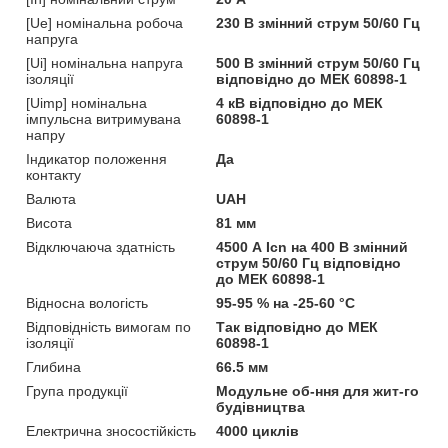
[Ue] номінальна робоча
230 В змінний струм 50/60 Гц
напруга
[Ui] номінальна напруга
500 В змінний струм 50/60 Гц
ізоляції
відповідно до МЕК 60898-1
[Uimp] номінальна
4 кВ відповідно до МЕК
імпульсна витримувана
60898-1
напру
Індикатор положення
Да
контакту
Валюта
UAH
Висота
81 мм
Відключаюча здатність
4500 А Icn на 400 В змінний
струм 50/60 Гц відповідно
до МЕК 60898-1
Відносна вологість
95-95 % на -25-60 °C
Відповідність вимогам по
Так відповідно до МЕК
ізоляції
60898-1
Глибина
66.5 мм
Група продукції
Модульне об-ння для жит-го
будівництва
Електрична зносостійкість
4000 циклів