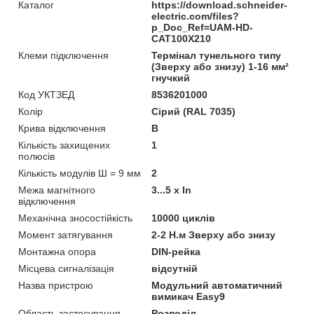
Каталог
https://download.schneider-
electric.com/files?
p_Doc_Ref=UAM-HD-
CAT100X210
Клеми підключення
Термінал тунельного типу
(Зверху або знизу) 1-16 мм²
гнучкий
Код УКТЗЕД
8536201000
Колір
Сірий (RAL 7035)
Крива відключення
B
Кількість захищених
1
полюсів
Кількість модулів Ш = 9 мм
2
Межа магнітного
3...5 x In
відключення
Механічна зносостійкість
10000 циклів
Момент затягування
2-2 Н.м Зверху або знизу
Монтажна опора
DIN-рейка
Місцева сигналізація
відсутній
Назва пристрою
Модульний автоматичний
вимикач Easy9
Область застосування
Розподіл