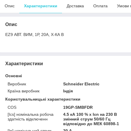
Опис
Характеристики
Доставка
Оплата
Умови 
Опис
EZ9 АВТ. ВИМ, 1Р, 20А, Х-КА В
Характеристики
Основні
Виробник
Schneider Electric
Країна виробник
Індія
Користувальницькі характеристики
COS
19GP-SMBFDR
[Ics] номінальна робоча
4.5 кА 100 % x Icn на 230 В
здатність відключенн
змінний струм 50/60 Гц
відповідно до МЕК 60898-1
[In] номінальний струм
20 А