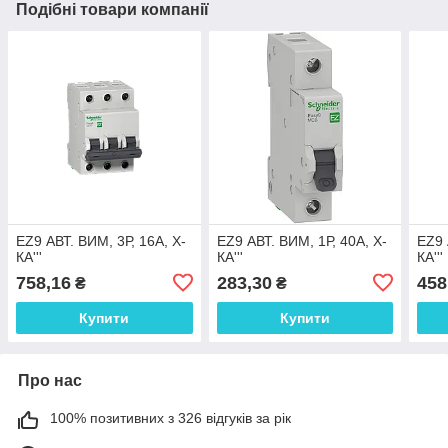
Подібні товари компанії
EZ9 АВТ. ВИМ, 3Р, 16А, Х-
EZ9 АВТ. ВИМ, 1Р, 40А, Х-
EZ9 
КА'''
КА'''
КА'''
758,16
283,30
458
₴
₴
Купити
Купити
Про нас
100% позитивних з 326 відгуків за рік