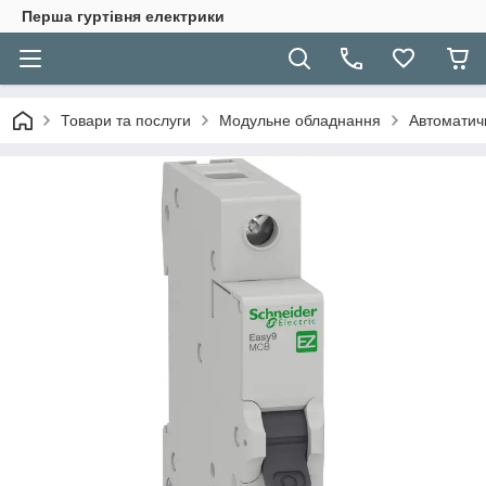
Перша гуртівня електрики
Товари та послуги
Модульне обладнання
Автоматичн