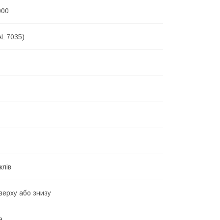
000
AL 7035)
клів
Зверху або знизу
а