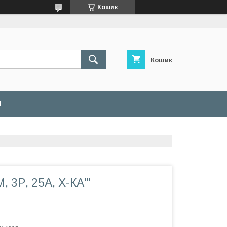
Кошик
Кошик
И
 3Р, 25А, Х-КА'''