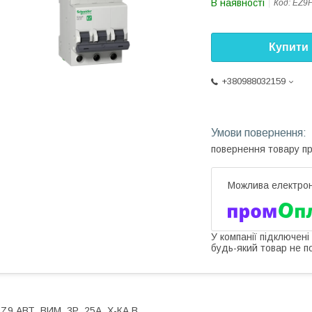
В наявності
Код:
EZ9
Купити
+380988032159
повернення товару п
У компанії підключені
будь-який товар не п
Z9 АВТ. ВИМ, 3Р, 25А, Х-КА В