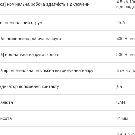
4.5 кА 10
Ics] номінальна робоча здатність відключенн
відповід
In] номінальний струм
25 А
Ue] номінальна робоча напруга
400 В зм
Ui] номінальна напруга ізоляції
500 В зм
Uimp] номінальна імпульсна витримувана напру
4 кВ від
ндикатор положення контакту
Да
Валюта
UAH
исота
81 мм
4500 А Ic