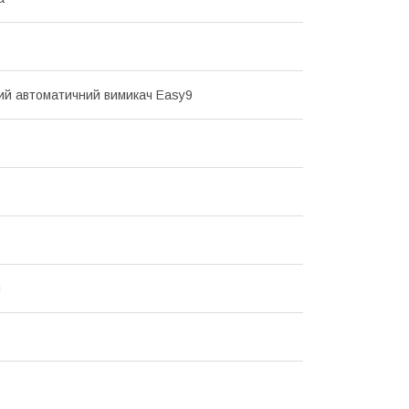
й автоматичний вимикач Easy9
й