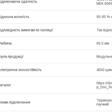
ідключаюча здатність
МЕК 6089
ідносна вологість
95-95 % 
ідповідність вимогам по ізоляції
Так відп
либина
66.5 мм
рупа продукції
Модульне
лектрична зносостійкість
4000 цик
https://d
аталог
p_Doc_R
Термінал
леми підключення
гнучкий