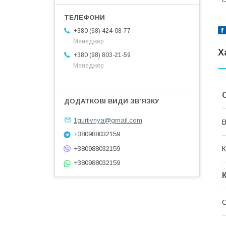
+380 (68) 424-08-77
Менеджер
Х
+380 (98) 803-21-59
Менеджер
1gurtivnya@gmail.com
В
+380988032159
К
+380988032159
+380988032159