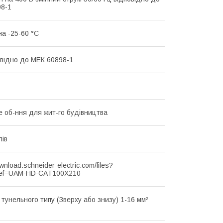
8-1
на -25-60 °C
овідно до МЕК 60898-1
 об-ння для жит-го будівництва
лів
ownload.schneider-electric.com/files?
ef=UAM-HD-CAT100X210
 тунельного типу (Зверху або знизу) 1-16 мм²