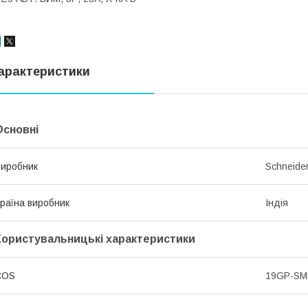
арактеристики
Основні
иробник
Schneider
раїна виробник
Індія
Користувальницькі характеристики
COS
19GP-S