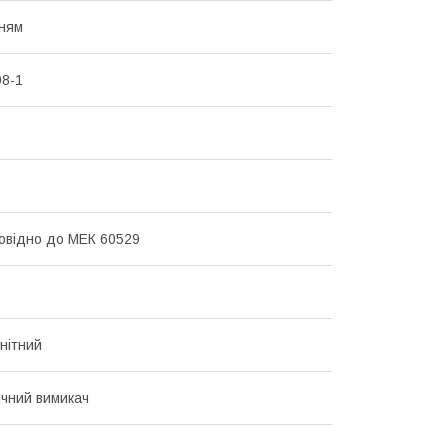
ням
8-1
повідно до МЕК 60529
нітний
чний вимикач