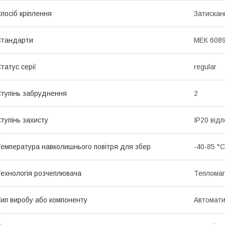
посіб кріплення
Затискан
Стандарти
МЕК 6089
татус серії
regular
тупінь забруднення
2
тупінь захисту
IP20 від
емпература навколишнього повітря для збер
-40-85 °C
ехнологія розчеплювача
Тепломаг
ип виробу або компоненту
Автомати