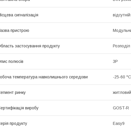
ісцева сигналізація
відсутній
азва пристрою
Модульни
бласть застосування продукту
Розподіл
пис полюсів
3P
обоча температура навколишнього середови
-25-60 °C
егмент ринку
житлови
ертифікація виробу
GOST-R
ерія продукту
Easy9