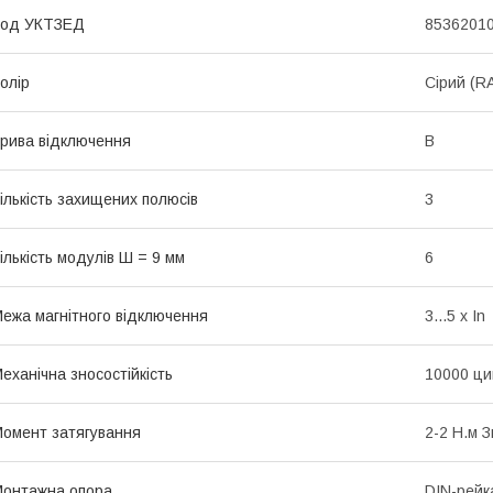
Код УКТЗЕД
8536201
олір
Сірий (R
рива відключення
B
ількість захищених полюсів
3
ількість модулів Ш = 9 мм
6
ежа магнітного відключення
3...5 x In
еханічна зносостійкість
10000 ци
омент затягування
2-2 Н.м 
онтажна опора
DIN-рейк