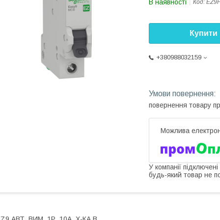
В наявності
Код:
EZ9F
Купити
+380988032159
повернення товару п
У компанії підключені
будь-який товар не п
Z9 АВТ. ВИМ, 1Р, 10А, Х-КА В