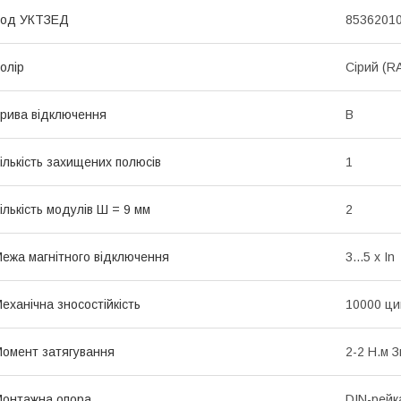
Код УКТЗЕД
8536201
олір
Сірий (R
рива відключення
B
ількість захищених полюсів
1
ількість модулів Ш = 9 мм
2
ежа магнітного відключення
3...5 x In
еханічна зносостійкість
10000 ци
омент затягування
2-2 Н.м 
онтажна опора
DIN-рейк