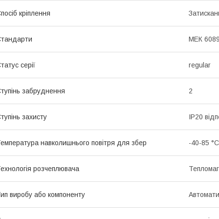
посіб кріплення
Затискан
Стандарти
МЕК 6089
татус серії
regular
тупінь забруднення
2
тупінь захисту
IP20 від
емпература навколишнього повітря для збер
-40-85 °C
ехнологія розчеплювача
Тепломаг
ип виробу або компоненту
Автомати