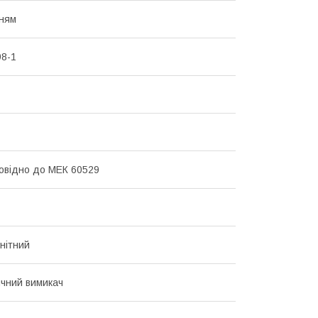
ням
8-1
повідно до МЕК 60529
нітний
чний вимикач