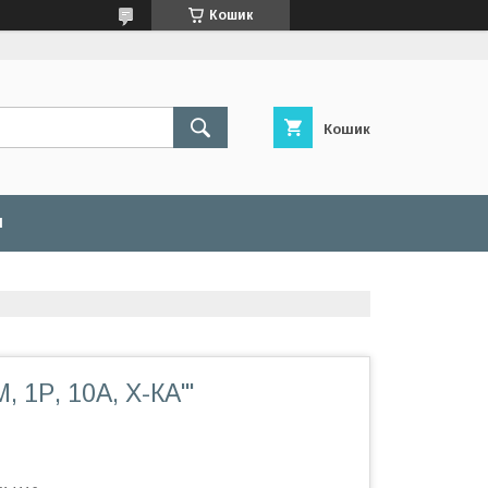
Кошик
Кошик
И
 1Р, 10А, Х-КА'''