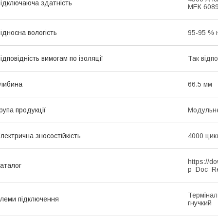
ідключаюча здатність
МЕК 6089
ідносна вологість
95-95 % 
ідповідність вимогам по ізоляції
Так відп
либина
66.5 мм
рупа продукції
Модульне
лектрична зносостійкість
4000 цик
https://d
аталог
p_Doc_R
Термінал
леми підключення
гнучкий