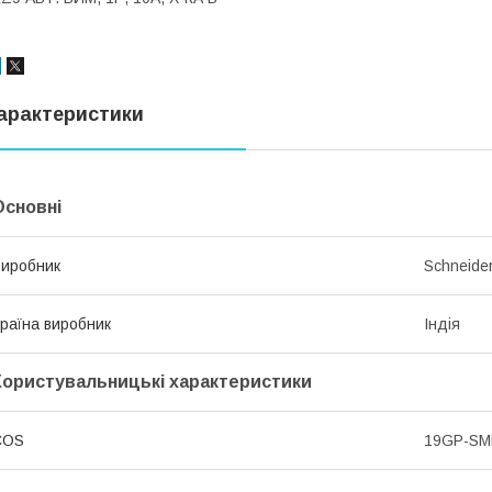
арактеристики
Основні
иробник
Schneider
раїна виробник
Індія
Користувальницькі характеристики
COS
19GP-S