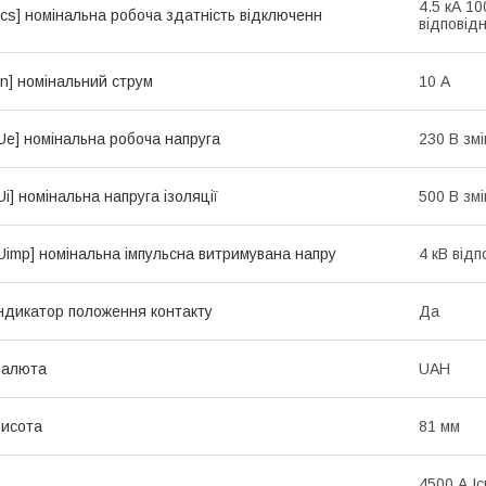
4.5 кА 10
Ics] номінальна робоча здатність відключенн
відповід
In] номінальний струм
10 А
Ue] номінальна робоча напруга
230 В зм
Ui] номінальна напруга ізоляції
500 В зм
Uimp] номінальна імпульсна витримувана напру
4 кВ від
ндикатор положення контакту
Да
Валюта
UAH
исота
81 мм
4500 А Ic