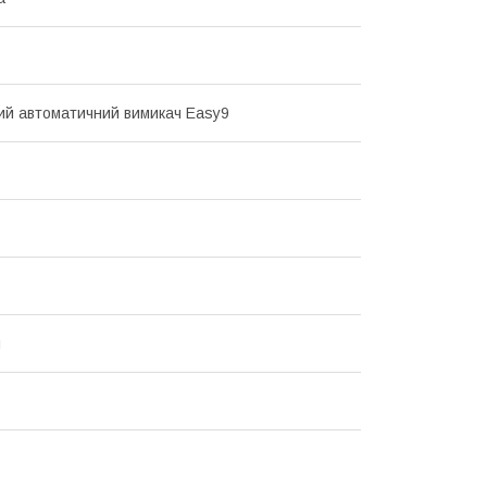
й автоматичний вимикач Easy9
й