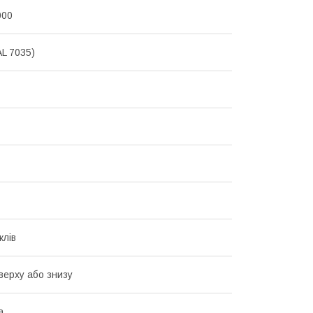
000
AL 7035)
клів
Зверху або знизу
а