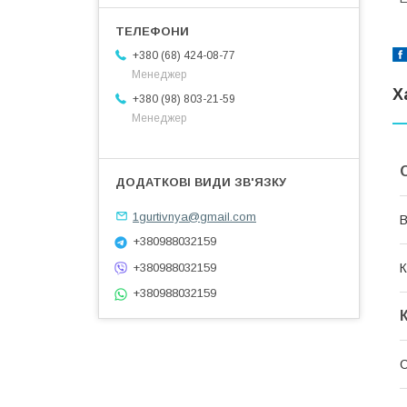
+380 (68) 424-08-77
Менеджер
Х
+380 (98) 803-21-59
Менеджер
1gurtivnya@gmail.com
В
+380988032159
К
+380988032159
+380988032159