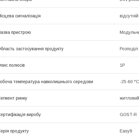
ісцева сигналізація
відсутній
азва пристрою
Модульни
бласть застосування продукту
Розподіл
пис полюсів
1P
обоча температура навколишнього середови
-25-60 °C
егмент ринку
житлови
ертифікація виробу
GOST-R
ерія продукту
Easy9