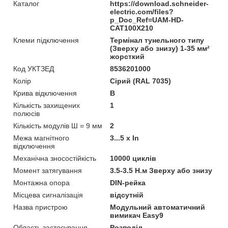
Каталог
https://download.schneider-
electric.com/files?
p_Doc_Ref=UAM-HD-
CAT100X210
Клеми підключення
Термінал тунельного типу
(Зверху або знизу) 1-35 мм²
жорсткий
Код УКТЗЕД
8536201000
Колір
Сірий (RAL 7035)
Крива відключення
B
Кількість захищених
1
полюсів
Кількість модулів Ш = 9 мм
2
Межа магнітного
3...5 x In
відключення
Механічна зносостійкість
10000 циклів
Момент затягування
3.5-3.5 Н.м Зверху або знизу
Монтажна опора
DIN-рейка
Місцева сигналізація
відсутній
Назва пристрою
Модульний автоматичний
вимикач Easy9
Область застосування
Розподіл