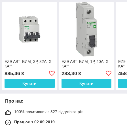
EZ9 АВТ. ВИМ, 3Р, 32А, Х-
EZ9 АВТ. ВИМ, 1Р, 40А, Х-
EZ9 
КА'''
КА'''
КА'''
885,46
283,30
458
₴
₴
Купити
Купити
Про нас
100% позитивних з 327 відгуків за рік
Працює з 02.09.2019