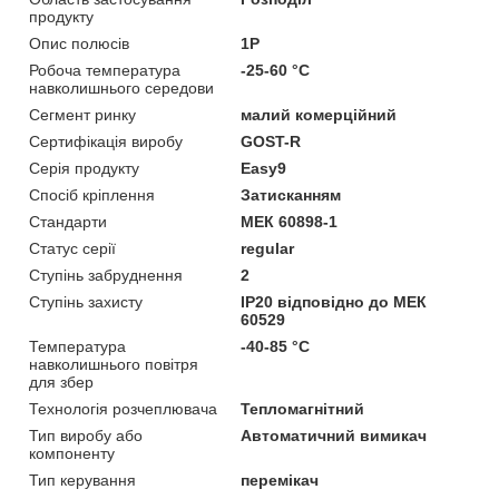
продукту
Опис полюсів
1P
Робоча температура
-25-60 °C
навколишнього середови
Сегмент ринку
малий комерційний
Сертифікація виробу
GOST-R
Серія продукту
Easy9
Спосіб кріплення
Затисканням
Стандарти
МЕК 60898-1
Статус серії
regular
Ступінь забруднення
2
Ступінь захисту
IP20 відповідно до МЕК
60529
Температура
-40-85 °C
навколишнього повітря
для збер
Технологія розчеплювача
Тепломагнітний
Тип виробу або
Автоматичний вимикач
компоненту
Тип керування
перемікач