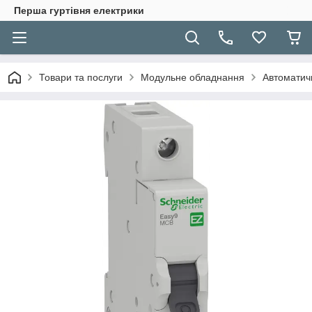
Перша гуртівня електрики
Товари та послуги
Модульне обладнання
Автоматичн