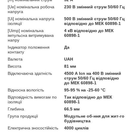
[Ue] номінальна робоча
230 В змінний струм 50/60 Гц
напруга
[Ui] номінальна напруга
500 В змінний струм 50/60 Гц
ізоляції
відповідно до МЕК 60898-1
[Uimp] номінальна
4 кВ відповідно до МЕК
імпульсна витримувана
60898-1
напру
Індикатор положення
Да
контакту
Валюта
UAH
Висота
81 мм
Відключаюча здатність
4500 А Icn на 400 В змінний
струм 50/60 Гц відповідно
до МЕК 60898-1
Відносна вологість
95-95 % на -25-60 °C
Відповідність вимогам по
Так відповідно до МЕК
ізоляції
60898-1
Глибина
66.5 мм
Група продукції
Модульне об-ння для жит-го
будівництва
Електрична зносостійкість
4000 циклів