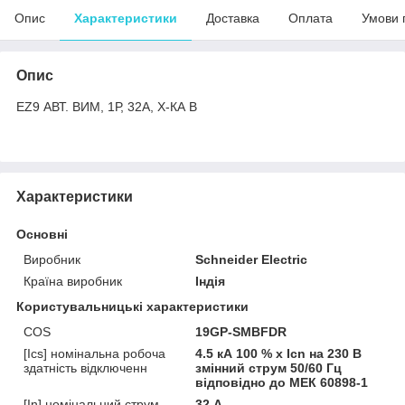
Опис
Характеристики
Доставка
Оплата
Умови 
Опис
EZ9 АВТ. ВИМ, 1Р, 32А, Х-КА В
Характеристики
Основні
Виробник
Schneider Electric
Країна виробник
Індія
Користувальницькі характеристики
COS
19GP-SMBFDR
[Ics] номінальна робоча
4.5 кА 100 % x Icn на 230 В
здатність відключенн
змінний струм 50/60 Гц
відповідно до МЕК 60898-1
[In] номінальний струм
32 А