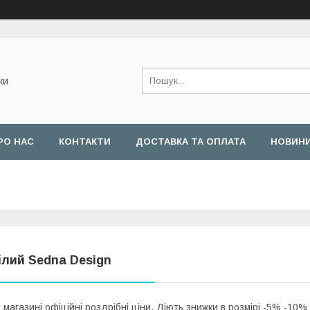
ки
РО НАС
КОНТАКТИ
ДОСТАВКА ТА ОПЛАТА
НОВИН
ілий Sedna Design
 магазині офіційні роздрібні ціни. Діють знижки в розмірі -5% -10%