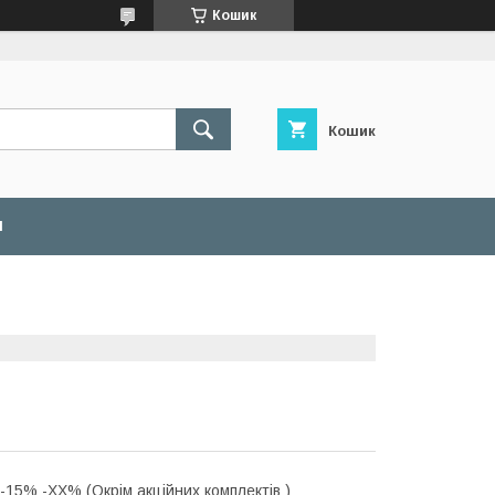
Кошик
Кошик
И
 -15% -ХХ% (Окрім акційних комплектів )