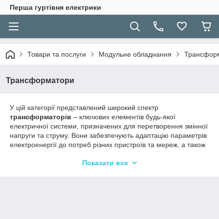
Перша гуртівня електрики
Товари та послуги
Модульне обладнання
Трансфор
Трансформатори
У цій категорії представлений широкий спектр
трансформаторів
– ключових елементів будь-якої
електричної системи, призначених для перетворення змінної
напруги та струму. Вони забезпечують адаптацію параметрів
електроенергії до потреб різних пристроїв та мереж, а також
відіграють важливу роль у забезпеченні безпеки та
Показати все
ефективності.