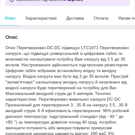
Опис
Характеристики
Доставка
Оплата
Умови п
Опис
Опис Перетворювач DC-DC підвищує LTC1871 Перетворювач
напруги, що підвищує універсальний із цифровим табло та
можливістю налаштувати потрібну Вам напругу від 3.5 до 35
вольтів. Настроювання здійснюється підстроєним резистором.
Цифрове табло зображає встановлену вхідну та вихідну
напругу. Вхідна напруга має бути від 3 до 35 вольтів. Пристрій
"запам'ятовує" налаштовану вихідну напругу й незалежно від
вхідної напруги буде перетворений на потрібну для Вас.
Максимальний вихідний струм до 6 амперів. Технічні
характеристики: Перетворювач живильної напруги DC-DC
Призначений для перетворення 3...35 В на напругу 3.5...35 В
вихідний струм: 6 А ефективність перетворення: 96% робочий
діапазон температур: індустріальний стандарт (від - 40 ° до
+85 °) за температури довкілля понад 40 град. потрібно
зменшити потужність або використовувати примусове
охолодження динамічна швидкість відгуку: 200 мкС 5%