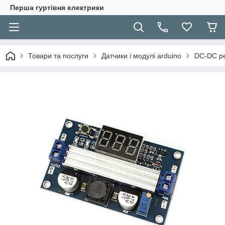
Перша гуртівня електрики
Товари та послуги
Датчики і модулі arduino
DC-DC ре