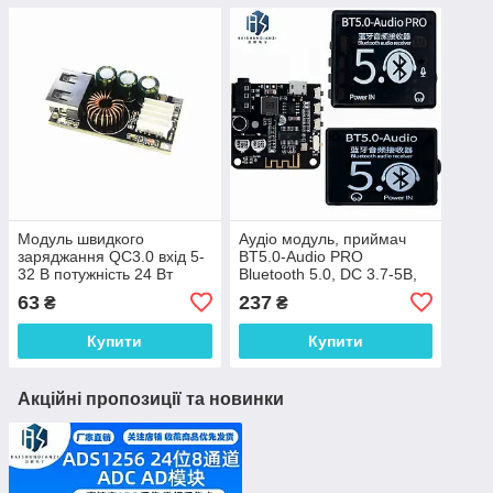
Модуль швидкого
Аудіо модуль, приймач
заряджання QC3.0 вхід 5-
BT5.0-Audio PRO
32 В потужність 24 Вт
Bluetooth 5.0, DC 3.7-5В,
AUX в корпусі
63
237
₴
₴
Купити
Купити
Акційні пропозиції та новинки