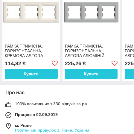
РАМКА ТРИМІСНА,
РАМКА ТРИМІСНА,
РАМ
ГОРИЗОНТАЛЬНА,
ГОРИЗОНТАЛЬНА,
ГОР
КРЕМОВА ASFORA
ASFORA АЛЮМІНІЙ
ASF
114,82
225,26
225
₴
₴
Купити
Купити
Про нас
100% позитивних з 330 відгуків за рік
Працює з 02.09.2019
м. Рівне
Робітничий провулок 3, Рівне, Україна