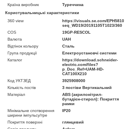
Країна виробник
Туреччина
Користувальницькі характеристики
360 view
https://visuals.se.com/EPH58103
seq_WD19/20191105T1023/360
COS
19GP-RESCOL
Валюта
UAH
Відтінок кольору
Сталь
Група продукції
Електроустановчі системи
Каталог
https://download.schneider-
electric.com/files?
p_Doc_Ref=UAM-HD-
CAT100X210
Код УКТЗЕД
3925908000
Кількість постів
3 постіви Вертикальний
Матеріал
ABS (акрилонітрил-
бутадієн-стирол): Покриття
рамки
Мінімальне спотворення
IP20
ширини імпульсу/тре
Покриття поверхні
глянцевий
Серія продукту
Asfora