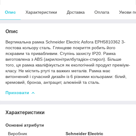
Опис
Характеристики
Доставка
Оплата
Умови п
Опис
Вертикальна рамка Schneider Electric Asfora EPH5810362 3-
постова кольору сталь. Глянцеве покриття робить його
яскравим та привабливим. Ступінь захисту IP20. Рамка
виготовлена ​​з ABS (акрилонітрилбутадієн-стирол). Більше
того, ця рамка кваліфікується як екологічний продукт преміум-
класу. Не містить ртуті та важких металів. Рамка має
витончений і сучасний дизайн із 6 різними кольорами: білий,
кремовий, бронза, антрацит, алюміній та сталь.
Приховати
Характеристики
Основні атрибути
Виробник
Schneider Electric