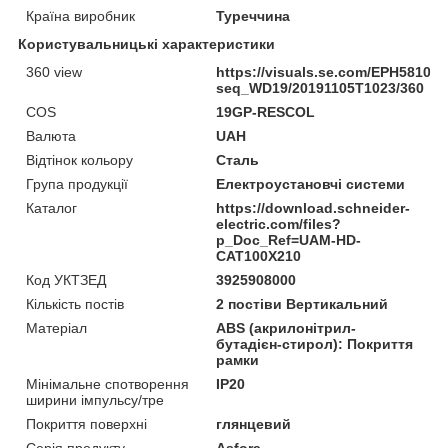
Країна виробник
Туреччина
Користувальницькі характеристики
360 view
https://visuals.se.com/EPH58102
seq_WD19/20191105T1023/360
COS
19GP-RESCOL
Валюта
UAH
Відтінок кольору
Сталь
Група продукції
Електроустановчі системи
Каталог
https://download.schneider-
electric.com/files?
p_Doc_Ref=UAM-HD-
CAT100X210
Код УКТЗЕД
3925908000
Кількість постів
2 постіви Вертикальний
Матеріал
ABS (акрилонітрил-
бутадієн-стирол): Покриття
рамки
Мінімальне спотворення
IP20
ширини імпульсу/тре
Покриття поверхні
глянцевий
Серія продукту
Asfora