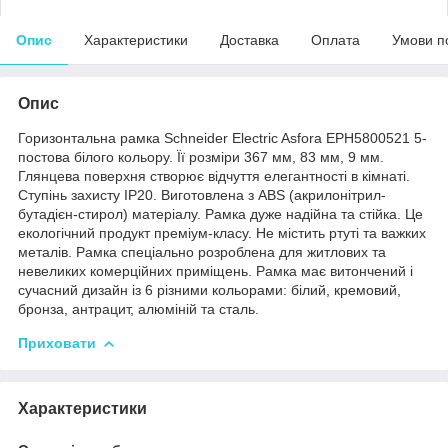
Опис
Характеристики
Доставка
Оплата
Умови п
Опис
Горизонтальна рамка Schneider Electric Asfora EPH5800521 5-
постова білого кольору. Її розміри 367 мм, 83 мм, 9 мм.
Глянцева поверхня створює відчуття елегантності в кімнаті.
Ступінь захисту IP20. Виготовлена ​​з ABS (акрилонітрил-
бутадієн-стирол) матеріалу. Рамка дуже надійна та стійка. Це
екологічний продукт преміум-класу. Не містить ртуті та важких
металів. Рамка спеціально розроблена для житлових та
невеликих комерційних приміщень. Рамка має витончений і
сучасний дизайн із 6 різними кольорами: білий, кремовий,
бронза, антрацит, алюміній та сталь.
Приховати
Характеристики