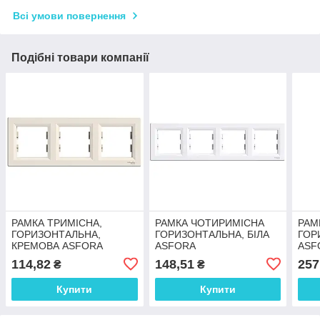
Всі умови повернення
Подібні товари компанії
РАМКА ТРИМІСНА,
РАМКА ЧОТИРИМІСНА
РАМ
ГОРИЗОНТАЛЬНА,
ГОРИЗОНТАЛЬНА, БІЛА
ГОР
КРЕМОВА ASFORA
ASFORA
ASF
114,82
148,51
257
₴
₴
Купити
Купити