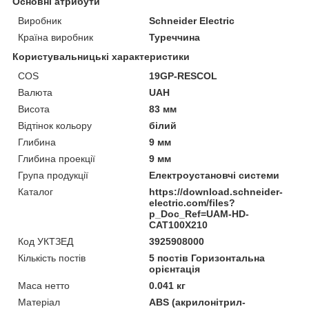
Основні атрибути
Виробник
Schneider Electric
Країна виробник
Туреччина
Користувальницькі характеристики
COS
19GP-RESCOL
Валюта
UAH
Висота
83 мм
Відтінок кольору
білий
Глибина
9 мм
Глибина проекції
9 мм
Група продукції
Електроустановчі системи
Каталог
https://download.schneider-
electric.com/files?
p_Doc_Ref=UAM-HD-
CAT100X210
Код УКТЗЕД
3925908000
Кількість постів
5 постів Горизонтальна
орієнтація
Маса нетто
0.041 кг
Матеріал
ABS (акрилонітрил-