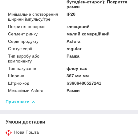
бутадієн-стирол): Покриття
рамки
Мінімальне спотворення
IP20
ширини імпульсу/тре
Покриття поверхні
глянцевий
Сегмент ринку
малий комерційний
Серія продукту
Asfora
Статус серії
regular
Тип виробу або
Рамка
компоненту
Тип пакування
флоу-пак
Ширина
367 мм мм
Штрих-код
b3606480527241
Механізми Asfora
Рамки
Приховати
Умови доставки
Нова Пошта