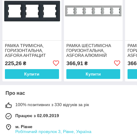
РАМКА ТРИМІСНА,
РАМКА ШЕСТИМІСНА
РАМ
ГОРИЗОНТАЛЬНА,
ГОРИЗОНТАЛЬНА,
ГОР
ASFORA АНТРАЦИТ
ASFORA АЛЮМІНІЙ
ASF
225,26
366,91
366
₴
₴
Купити
Купити
Про нас
100% позитивних з 330 відгуків за рік
Працює з 02.09.2019
м. Рівне
Робітничий провулок 3, Рівне, Україна