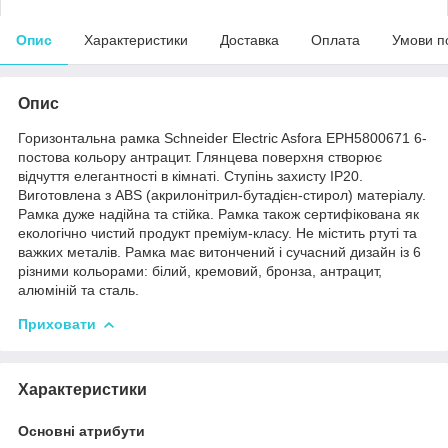
Опис
Характеристики
Доставка
Оплата
Умови п
Опис
Горизонтальна рамка Schneider Electric Asfora EPH5800671 6-
постова кольору антрацит. Глянцева поверхня створює
відчуття елегантності в кімнаті. Ступінь захисту IP20.
Виготовлена ​​з ABS (акрилонітрил-бутадієн-стирол) матеріалу.
Рамка дуже надійна та стійка. Рамка також сертифікована як
екологічно чистий продукт преміум-класу. Не містить ртуті та
важких металів. Рамка має витончений і сучасний дизайн із 6
різними кольорами: білий, кремовий, бронза, антрацит,
алюміній та сталь.
Приховати
Характеристики
Основні атрибути