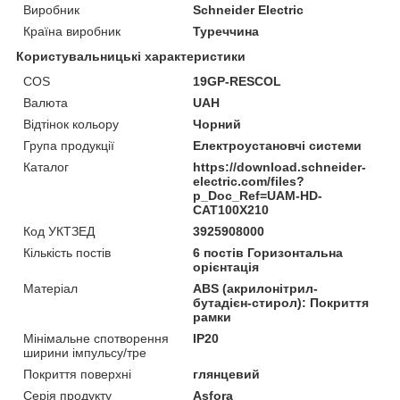
Виробник
Schneider Electric
Країна виробник
Туреччина
Користувальницькі характеристики
COS
19GP-RESCOL
Валюта
UAH
Відтінок кольору
Чорний
Група продукції
Електроустановчі системи
Каталог
https://download.schneider-
electric.com/files?
p_Doc_Ref=UAM-HD-
CAT100X210
Код УКТЗЕД
3925908000
Кількість постів
6 постів Горизонтальна
орієнтація
Матеріал
ABS (акрилонітрил-
бутадієн-стирол): Покриття
рамки
Мінімальне спотворення
IP20
ширини імпульсу/тре
Покриття поверхні
глянцевий
Серія продукту
Asfora