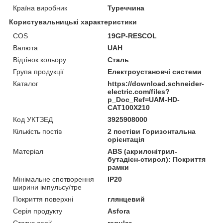
Країна виробник
Туреччина
Користувальницькі характеристики
COS
19GP-RESCOL
Валюта
UAH
Відтінок кольору
Сталь
Група продукції
Електроустановчі системи
Каталог
https://download.schneider-
electric.com/files?
p_Doc_Ref=UAM-HD-
CAT100X210
Код УКТЗЕД
3925908000
Кількість постів
2 постіви Горизонтальна
орієнтація
Матеріал
ABS (акрилонітрил-
бутадієн-стирол): Покриття
рамки
Мінімальне спотворення
IP20
ширини імпульсу/тре
Покриття поверхні
глянцевий
Серія продукту
Asfora
Статус серії
regular