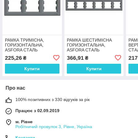
РАМКА ТРИМІСНА,
РАМКА ШЕСТИМІСНА
РАМ
ГОРИЗОНТАЛЬНА,
ГОРИЗОНТАЛЬНА,
ВЕР
ASFORA СТАЛЬ
ASFORA СТАЛЬ
СТА
225,26
366,91
217
₴
₴
Купити
Купити
Про нас
100% позитивних з 330 відгуків за рік
Працює з 02.09.2019
м. Рівне
Робітничий провулок 3, Рівне, Україна
Контакти